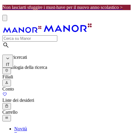
Non lasciarti sfuggire i must-have per il nuovo anno scolastico >
I più ricercati
IT
Cronologia della ricerca
Filiali
Conto
Liste dei desideri
Carrello
Novità