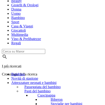
Beauty
Gioielli & Orologi
Donna
Uomo
Bambino
Sport
Casa & Viaggi
Giocattoli
Multimedia
Vino & Prelibatezze
Regali
I più ricercati
Cronologia della ricerca
Bambino
Novità di stagione
Attrezzature neonati e bambini
Passeggiata del bambino
Pasti del bambino
Cuocipappa
Biberon
Stoviglie per bambini