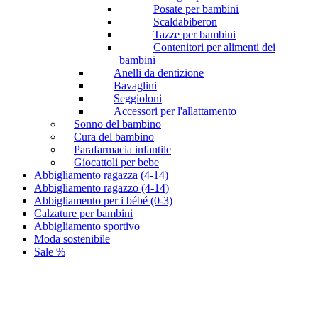
Posate per bambini
Scaldabiberon
Tazze per bambini
Contenitori per alimenti dei
bambini
Anelli da dentizione
Bavaglini
Seggioloni
Accessori per l'allattamento
Sonno del bambino
Cura del bambino
Parafarmacia infantile
Giocattoli per bebe
Abbigliamento ragazza (4-14)
Abbigliamento ragazzo (4-14)
Abbigliamento per i bébé (0-3)
Calzature per bambini
Abbigliamento sportivo
Moda sostenibile
Sale %