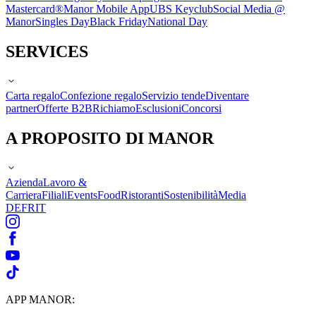
Mastercard®
Manor Mobile App
UBS Keyclub
Social Media @
Manor
Singles Day
Black Friday
National Day
SERVICES
Carta regalo
Confezione regalo
Servizio tende
Diventare
partner
Offerte B2B
Richiamo
Esclusioni
Concorsi
A PROPOSITO DI MANOR
Azienda
Lavoro &
Carriera
Filiali
Events
Food
Ristoranti
Sostenibilità
Media
DE
FR
IT
APP MANOR: