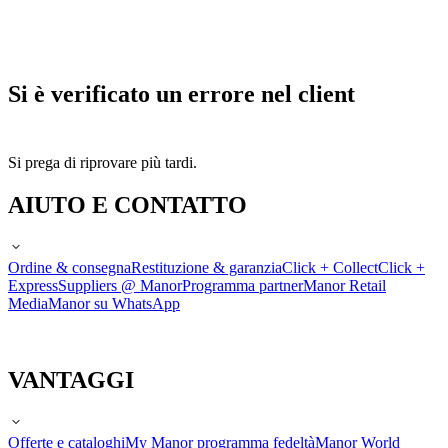
Si è verificato un errore nel client
Si prega di riprovare più tardi.
AIUTO E CONTATTO
Ordine & consegna
Restituzione & garanzia
Click + Collect
Click +
Express
Suppliers @ Manor
Programma partner
Manor Retail
Media
Manor su WhatsApp
VANTAGGI
Offerte e cataloghi
My Manor programma fedeltà
Manor World