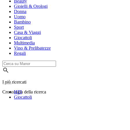
Beauty
Gioielli & Orologi
Donna
Uomo
Bambino
Sport
Casa & Viaggi
Giocattoli
Multimedia
Vino & Prelibatezze
Regali
I più ricercati
Cronologia della ricerca
HTI
Giocattoli