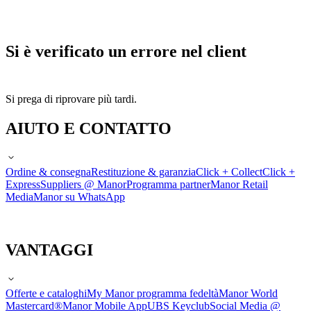
Si è verificato un errore nel client
Si prega di riprovare più tardi.
AIUTO E CONTATTO
Ordine & consegna
Restituzione & garanzia
Click + Collect
Click +
Express
Suppliers @ Manor
Programma partner
Manor Retail
Media
Manor su WhatsApp
VANTAGGI
Offerte e cataloghi
My Manor programma fedeltà
Manor World
Mastercard®
Manor Mobile App
UBS Keyclub
Social Media @