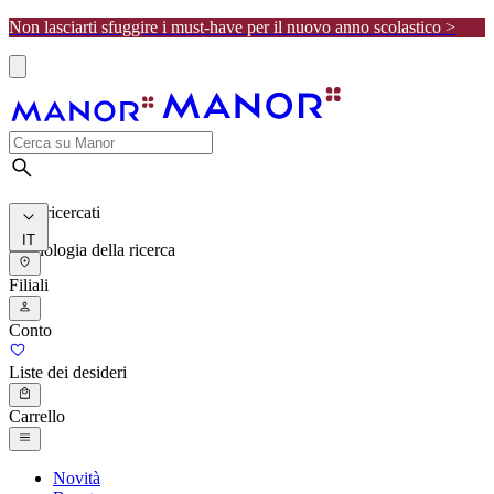
Non lasciarti sfuggire i must-have per il nuovo anno scolastico >
I più ricercati
IT
Cronologia della ricerca
Filiali
Conto
Liste dei desideri
Carrello
Novità