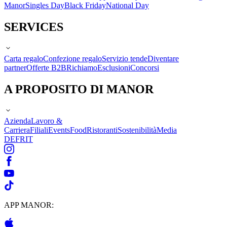
Manor
Singles Day
Black Friday
National Day
SERVICES
Carta regalo
Confezione regalo
Servizio tende
Diventare
partner
Offerte B2B
Richiamo
Esclusioni
Concorsi
A PROPOSITO DI MANOR
Azienda
Lavoro &
Carriera
Filiali
Events
Food
Ristoranti
Sostenibilità
Media
DE
FR
IT
APP MANOR: