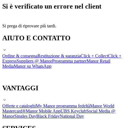
Si è verificato un errore nel client
Si prega di riprovare più tardi.
AIUTO E CONTATTO
Ordine & consegna
Restituzione & garanzia
Click + Collect
Click +
Express
Suppliers @ Manor
Programma partner
Manor Retail
Media
Manor su WhatsApp
VANTAGGI
Offerte e cataloghi
My Manor programma fedeltà
Manor World
Mastercard®
Manor Mobile App
UBS Keyclub
Social Media @
Manor
Singles Day
Black Friday
National Day