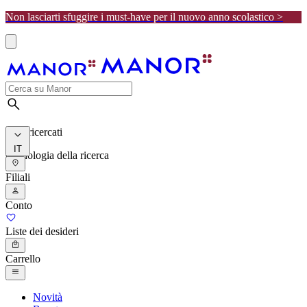
Non lasciarti sfuggire i must-have per il nuovo anno scolastico >
I più ricercati
IT
Cronologia della ricerca
Filiali
Conto
Liste dei desideri
Carrello
Novità