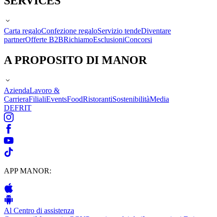
SERVICES
Carta regalo
Confezione regalo
Servizio tende
Diventare
partner
Offerte B2B
Richiamo
Esclusioni
Concorsi
A PROPOSITO DI MANOR
Azienda
Lavoro &
Carriera
Filiali
Events
Food
Ristoranti
Sostenibilità
Media
DE
FR
IT
APP MANOR:
Al Centro di assistenza