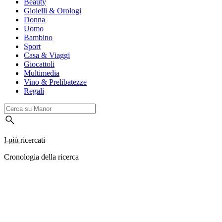
Beauty
Gioielli & Orologi
Donna
Uomo
Bambino
Sport
Casa & Viaggi
Giocattoli
Multimedia
Vino & Prelibatezze
Regali
I più ricercati
Cronologia della ricerca