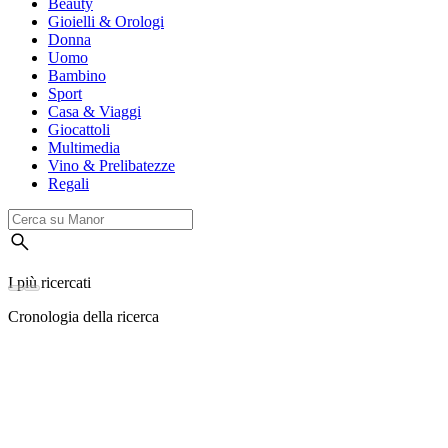
Beauty
Gioielli & Orologi
Donna
Uomo
Bambino
Sport
Casa & Viaggi
Giocattoli
Multimedia
Vino & Prelibatezze
Regali
I più ricercati
Cronologia della ricerca