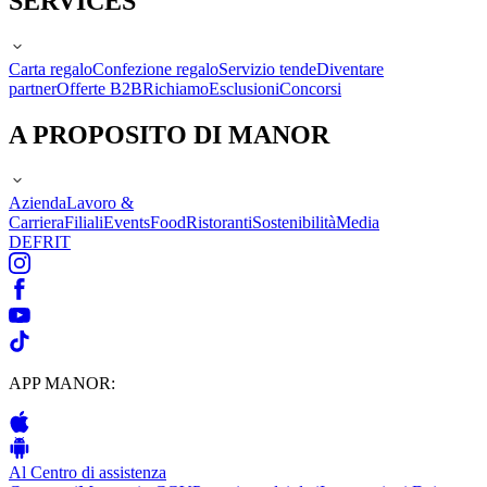
SERVICES
Carta regalo
Confezione regalo
Servizio tende
Diventare
partner
Offerte B2B
Richiamo
Esclusioni
Concorsi
A PROPOSITO DI MANOR
Azienda
Lavoro &
Carriera
Filiali
Events
Food
Ristoranti
Sostenibilità
Media
DE
FR
IT
APP MANOR:
Al Centro di assistenza