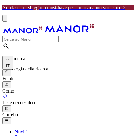
Non lasciarti sfuggire i must-have per il nuovo anno scolastico >
I più ricercati
IT
Cronologia della ricerca
Filiali
Conto
Liste dei desideri
Carrello
Novità