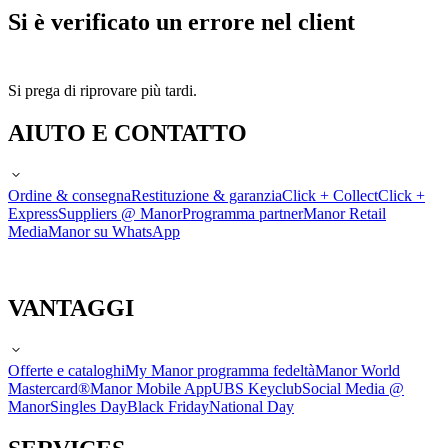
Si è verificato un errore nel client
Si prega di riprovare più tardi.
AIUTO E CONTATTO
Ordine & consegna
Restituzione & garanzia
Click + Collect
Click +
Express
Suppliers @ Manor
Programma partner
Manor Retail
Media
Manor su WhatsApp
VANTAGGI
Offerte e cataloghi
My Manor programma fedeltà
Manor World
Mastercard®
Manor Mobile App
UBS Keyclub
Social Media @
Manor
Singles Day
Black Friday
National Day