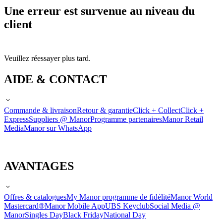
Une erreur est survenue au niveau du
client
Veuillez réessayer plus tard.
AIDE & CONTACT
Commande & livraison
Retour & garantie
Click + Collect
Click +
Express
Suppliers @ Manor
Programme partenaires
Manor Retail
Media
Manor sur WhatsApp
AVANTAGES
Offres & catalogues
My Manor programme de fidélité
Manor World
Mastercard®
Manor Mobile App
UBS Keyclub
Social Media @
Manor
Singles Day
Black Friday
National Day