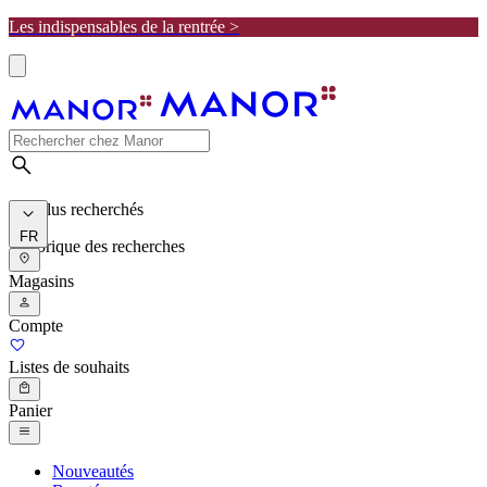
Les indispensables de la rentrée >
Les plus recherchés
FR
Historique des recherches
Magasins
Compte
Listes de souhaits
Panier
Nouveautés