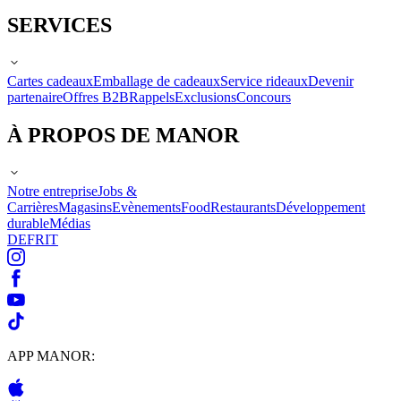
SERVICES
Cartes cadeaux
Emballage de cadeaux
Service rideaux
Devenir
partenaire
Offres B2B
Rappels
Exclusions
Concours
À PROPOS DE MANOR
Notre entreprise
Jobs &
Carrières
Magasins
Evènements
Food
Restaurants
Développement
durable
Médias
DE
FR
IT
APP MANOR: