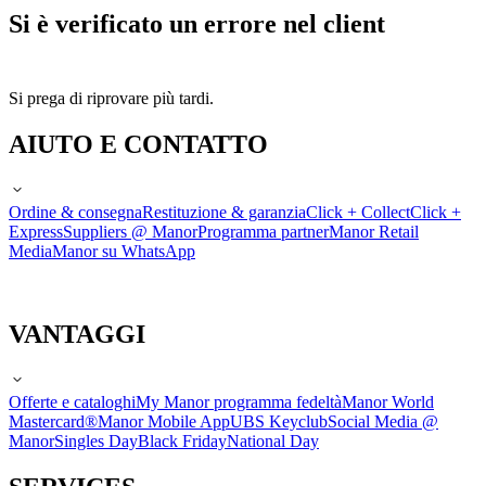
Si è verificato un errore nel client
Si prega di riprovare più tardi.
AIUTO E CONTATTO
Ordine & consegna
Restituzione & garanzia
Click + Collect
Click +
Express
Suppliers @ Manor
Programma partner
Manor Retail
Media
Manor su WhatsApp
VANTAGGI
Offerte e cataloghi
My Manor programma fedeltà
Manor World
Mastercard®
Manor Mobile App
UBS Keyclub
Social Media @
Manor
Singles Day
Black Friday
National Day