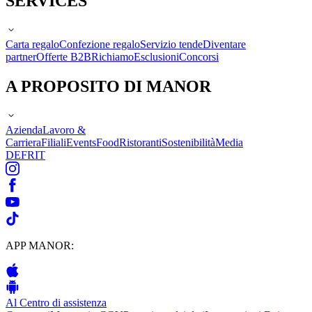
SERVICES
Carta regalo
Confezione regalo
Servizio tende
Diventare
partner
Offerte B2B
Richiamo
Esclusioni
Concorsi
A PROPOSITO DI MANOR
Azienda
Lavoro &
Carriera
Filiali
Events
Food
Ristoranti
Sostenibilità
Media
DE
FR
IT
APP MANOR:
Al Centro di assistenza