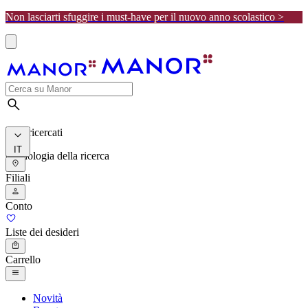
Non lasciarti sfuggire i must-have per il nuovo anno scolastico >
I più ricercati
IT
Cronologia della ricerca
Filiali
Conto
Liste dei desideri
Carrello
Novità