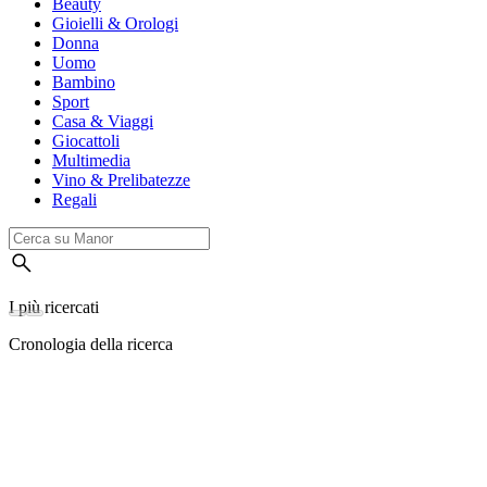
Beauty
Gioielli & Orologi
Donna
Uomo
Bambino
Sport
Casa & Viaggi
Giocattoli
Multimedia
Vino & Prelibatezze
Regali
I più ricercati
Cronologia della ricerca