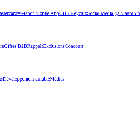
astercard®
Manor Mobile App
UBS Keyclub
Social Media @ Manor
Sin
re
Offres B2B
Rappels
Exclusions
Concours
ts
Développement durable
Médias