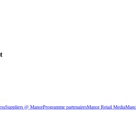
t
ess
Suppliers @ Manor
Programme partenaires
Manor Retail Media
Mano