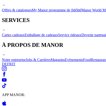
Offres & catalogues
My Manor programme de fidélité
Manor World M
SERVICES
Cartes cadeaux
Emballage de cadeaux
Service rideaux
Devenir partenai
À PROPOS DE MANOR
Notre entreprise
Jobs & Carrières
Magasins
Evènements
Food
Restauran
DE
FR
IT
APP MANOR: