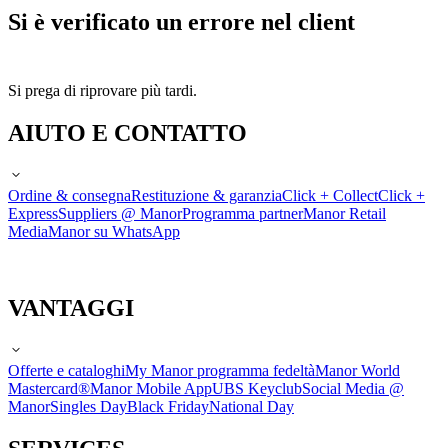
Si è verificato un errore nel client
Si prega di riprovare più tardi.
AIUTO E CONTATTO
Ordine & consegna
Restituzione & garanzia
Click + Collect
Click +
Express
Suppliers @ Manor
Programma partner
Manor Retail
Media
Manor su WhatsApp
VANTAGGI
Offerte e cataloghi
My Manor programma fedeltà
Manor World
Mastercard®
Manor Mobile App
UBS Keyclub
Social Media @
Manor
Singles Day
Black Friday
National Day