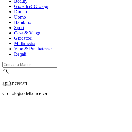
Beauty
Gioielli & Orologi
Donna
Uomo
Bambino
Sport
Casa & Viaggi
Giocattoli
Multimedia
Vino & Prelibatezze
Regali
I più ricercati
Cronologia della ricerca