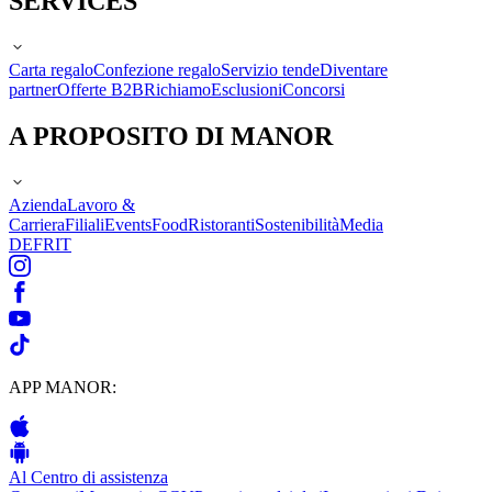
SERVICES
Carta regalo
Confezione regalo
Servizio tende
Diventare
partner
Offerte B2B
Richiamo
Esclusioni
Concorsi
A PROPOSITO DI MANOR
Azienda
Lavoro &
Carriera
Filiali
Events
Food
Ristoranti
Sostenibilità
Media
DE
FR
IT
APP MANOR:
Al Centro di assistenza