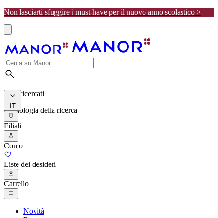
Non lasciarti sfuggire i must-have per il nuovo anno scolastico >
I più ricercati
IT
Cronologia della ricerca
Filiali
Conto
Liste dei desideri
Carrello
Novità