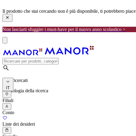
manor
Il prodotto che stai cercando non è più disponibile, ti potrebbero piac
Non lasciarti sfuggire i must-have per il nuovo anno scolastico >
I più ricercati
IT
Cronologia della ricerca
Filiali
Conto
Liste dei desideri