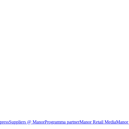
press
Suppliers @ Manor
Programma partner
Manor Retail Media
Manor