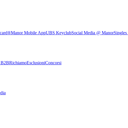
rcard®
Manor Mobile App
UBS Keyclub
Social Media @ Manor
Singles
e B2B
Richiamo
Esclusioni
Concorsi
dia