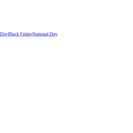
 Day
Black Friday
National Day