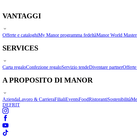
VANTAGGI
Offerte e cataloghi
My Manor programma fedeltà
Manor World Maste
SERVICES
Carta regalo
Confezione regalo
Servizio tende
Diventare partner
Offert
A PROPOSITO DI MANOR
Azienda
Lavoro & Carriera
Filiali
Events
Food
Ristoranti
Sostenibilità
Me
DE
FR
IT