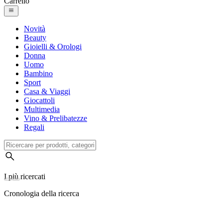
Carrello
Novità
Beauty
Gioielli & Orologi
Donna
Uomo
Bambino
Sport
Casa & Viaggi
Giocattoli
Multimedia
Vino & Prelibatezze
Regali
I più ricercati
Cronologia della ricerca