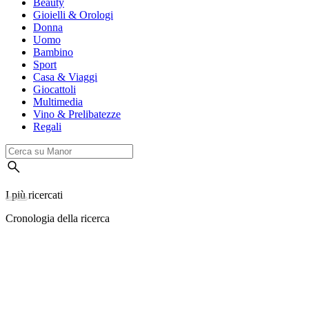
Beauty
Gioielli & Orologi
Donna
Uomo
Bambino
Sport
Casa & Viaggi
Giocattoli
Multimedia
Vino & Prelibatezze
Regali
I più ricercati
Cronologia della ricerca