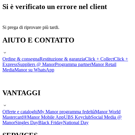
Si è verificato un errore nel client
Si prega di riprovare più tardi.
AIUTO E CONTATTO
Ordine & consegna
Restituzione & garanzia
Click + Collect
Click +
Express
Suppliers @ Manor
Programma partner
Manor Retail
Media
Manor su WhatsApp
VANTAGGI
Offerte e cataloghi
My Manor programma fedeltà
Manor World
Mastercard®
Manor Mobile App
UBS Keyclub
Social Media @
Manor
Singles Day
Black Friday
National Day