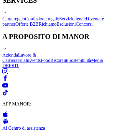
SERVICES
Carta regalo
Confezione regalo
Servizio tende
Diventare
partner
Offerte B2B
Richiamo
Esclusioni
Concorsi
A PROPOSITO DI MANOR
Azienda
Lavoro &
Carriera
Filiali
Events
Food
Ristoranti
Sostenibilità
Media
DE
FR
IT
APP MANOR:
Al Centro di assistenza