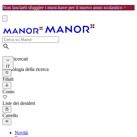
Non lasciarti sfuggire i must-have per il nuovo anno scolastico >
I più ricercati
IT
Cronologia della ricerca
Filiali
Conto
Liste dei desideri
Carrello
Novità