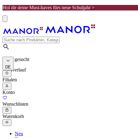
Hol dir deine Must-haves fürs neue Schuljahr >
Meist gesucht
DE
Suchverlauf
Filialen
Konto
Wunschlisten
Warenkorb
Neu