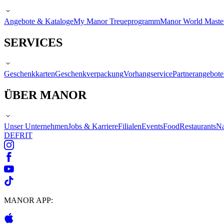
Angebote & Kataloge
My Manor Treueprogramm
Manor World Maste
SERVICES
Geschenkkarten
Geschenkverpackung
Vorhangservice
Partnerangebote
ÜBER MANOR
Unser Unternehmen
Jobs & Karriere
Filialen
Events
Food
Restaurants
Na
DE
FR
IT
MANOR APP: