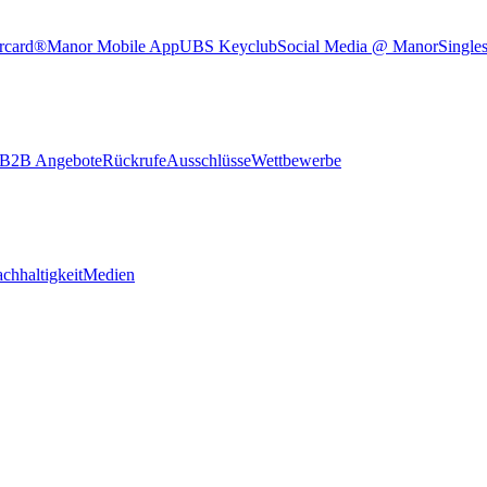
rcard®
Manor Mobile App
UBS Keyclub
Social Media @ Manor
Single
B2B Angebote
Rückrufe
Ausschlüsse
Wettbewerbe
chhaltigkeit
Medien