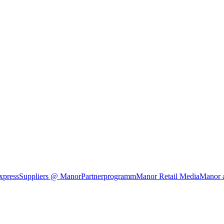
xpress
Suppliers @ Manor
Partnerprogramm
Manor Retail Media
Manor 