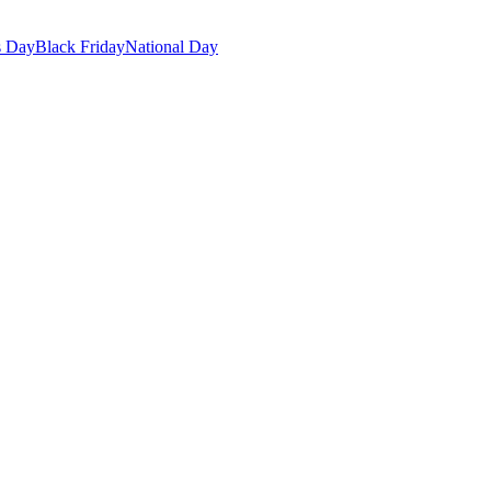
s Day
Black Friday
National Day