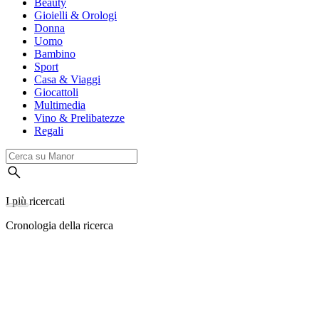
Beauty
Gioielli & Orologi
Donna
Uomo
Bambino
Sport
Casa & Viaggi
Giocattoli
Multimedia
Vino & Prelibatezze
Regali
I più ricercati
Cronologia della ricerca