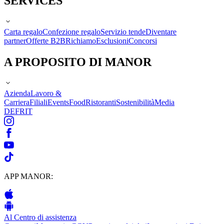
SERVICES
Carta regalo
Confezione regalo
Servizio tende
Diventare
partner
Offerte B2B
Richiamo
Esclusioni
Concorsi
A PROPOSITO DI MANOR
Azienda
Lavoro &
Carriera
Filiali
Events
Food
Ristoranti
Sostenibilità
Media
DE
FR
IT
APP MANOR:
Al Centro di assistenza