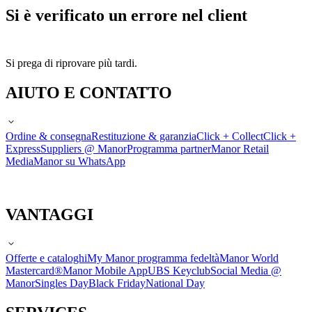
Si è verificato un errore nel client
Si prega di riprovare più tardi.
AIUTO E CONTATTO
Ordine & consegna
Restituzione & garanzia
Click + Collect
Click +
Express
Suppliers @ Manor
Programma partner
Manor Retail
Media
Manor su WhatsApp
VANTAGGI
Offerte e cataloghi
My Manor programma fedeltà
Manor World
Mastercard®
Manor Mobile App
UBS Keyclub
Social Media @
Manor
Singles Day
Black Friday
National Day