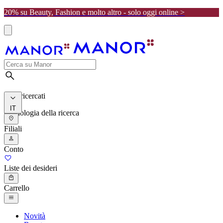
20% su Beauty, Fashion e molto altro - solo oggi online >
I più ricercati
IT
Cronologia della ricerca
Filiali
Conto
Liste dei desideri
Carrello
Novità