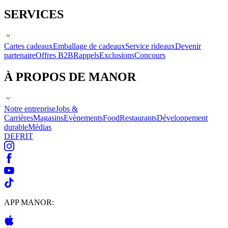
SERVICES
Cartes cadeaux
Emballage de cadeaux
Service rideaux
Devenir
partenaire
Offres B2B
Rappels
Exclusions
Concours
À PROPOS DE MANOR
Notre entreprise
Jobs &
Carrières
Magasins
Evènements
Food
Restaurants
Développement
durable
Médias
DE
FR
IT
APP MANOR: