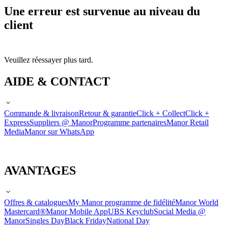
Une erreur est survenue au niveau du
client
Veuillez réessayer plus tard.
AIDE & CONTACT
Commande & livraison
Retour & garantie
Click + Collect
Click +
Express
Suppliers @ Manor
Programme partenaires
Manor Retail
Media
Manor sur WhatsApp
AVANTAGES
Offres & catalogues
My Manor programme de fidélité
Manor World
Mastercard®
Manor Mobile App
UBS Keyclub
Social Media @
Manor
Singles Day
Black Friday
National Day