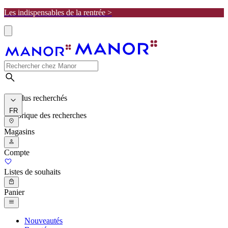
Les indispensables de la rentrée >
Les plus recherchés
FR
Historique des recherches
Magasins
Compte
Listes de souhaits
Panier
Nouveautés