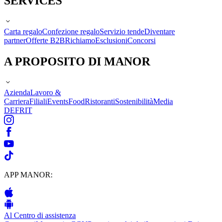
SERVICES
Carta regalo
Confezione regalo
Servizio tende
Diventare
partner
Offerte B2B
Richiamo
Esclusioni
Concorsi
A PROPOSITO DI MANOR
Azienda
Lavoro &
Carriera
Filiali
Events
Food
Ristoranti
Sostenibilità
Media
DE
FR
IT
APP MANOR:
Al Centro di assistenza