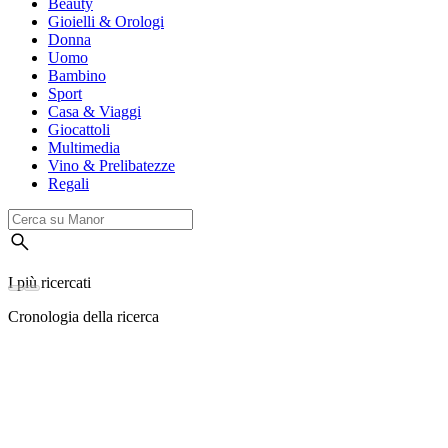
Beauty
Gioielli & Orologi
Donna
Uomo
Bambino
Sport
Casa & Viaggi
Giocattoli
Multimedia
Vino & Prelibatezze
Regali
I più ricercati
Cronologia della ricerca