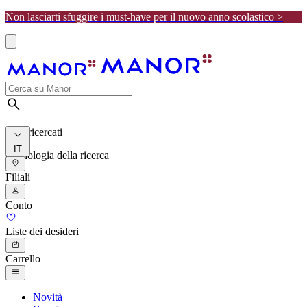
Non lasciarti sfuggire i must-have per il nuovo anno scolastico >
I più ricercati
IT
Cronologia della ricerca
Filiali
Conto
Liste dei desideri
Carrello
Novità