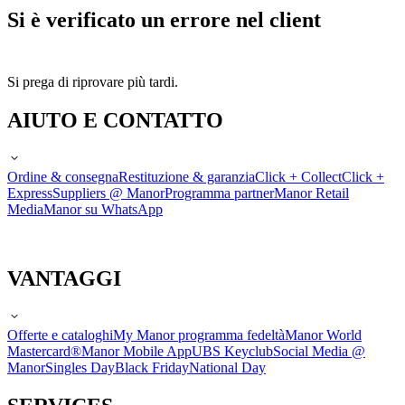
Si è verificato un errore nel client
Si prega di riprovare più tardi.
AIUTO E CONTATTO
Ordine & consegna
Restituzione & garanzia
Click + Collect
Click +
Express
Suppliers @ Manor
Programma partner
Manor Retail
Media
Manor su WhatsApp
VANTAGGI
Offerte e cataloghi
My Manor programma fedeltà
Manor World
Mastercard®
Manor Mobile App
UBS Keyclub
Social Media @
Manor
Singles Day
Black Friday
National Day