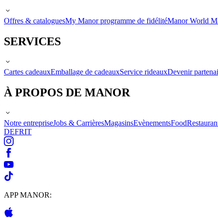
Offres & catalogues
My Manor programme de fidélité
Manor World M
SERVICES
Cartes cadeaux
Emballage de cadeaux
Service rideaux
Devenir partenai
À PROPOS DE MANOR
Notre entreprise
Jobs & Carrières
Magasins
Evènements
Food
Restauran
DE
FR
IT
APP MANOR: