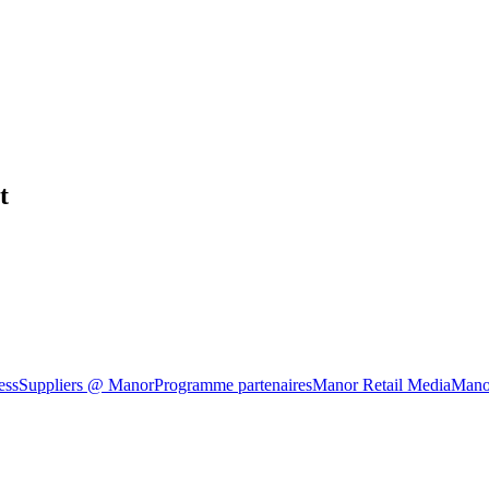
t
ess
Suppliers @ Manor
Programme partenaires
Manor Retail Media
Mano