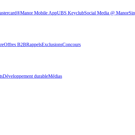
astercard®
Manor Mobile App
UBS Keyclub
Social Media @ Manor
Sin
re
Offres B2B
Rappels
Exclusions
Concours
ts
Développement durable
Médias