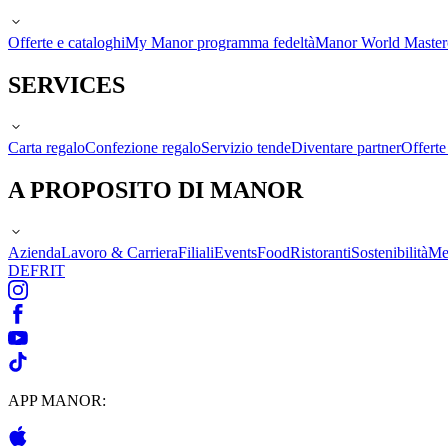
Offerte e cataloghi
My Manor programma fedeltà
Manor World Maste
SERVICES
Carta regalo
Confezione regalo
Servizio tende
Diventare partner
Offert
A PROPOSITO DI MANOR
Azienda
Lavoro & Carriera
Filiali
Events
Food
Ristoranti
Sostenibilità
Me
DE
FR
IT
APP MANOR: