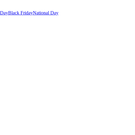
 Day
Black Friday
National Day