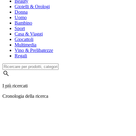
Beauty
Gioielli & Orologi
Donna
Uomo
Bambino
Sport
Casa & Viaggi
Giocattoli
Multimedia
Vino & Prelibatezze
Regali
I più ricercati
Cronologia della ricerca