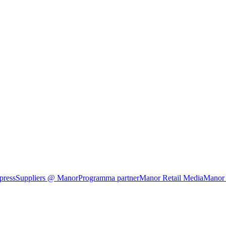
press
Suppliers @ Manor
Programma partner
Manor Retail Media
Manor