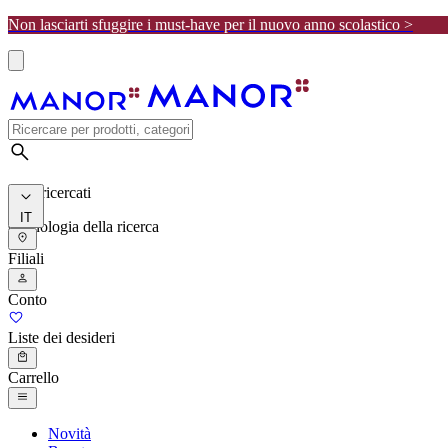
Non lasciarti sfuggire i must-have per il nuovo anno scolastico >
I più ricercati
IT
Cronologia della ricerca
Filiali
Conto
Liste dei desideri
Carrello
Novità