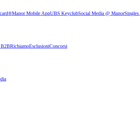
rcard®
Manor Mobile App
UBS Keyclub
Social Media @ Manor
Singles
e B2B
Richiamo
Esclusioni
Concorsi
dia