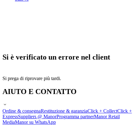
Si è verificato un errore nel client
Si prega di riprovare più tardi.
AIUTO E CONTATTO
Ordine & consegna
Restituzione & garanzia
Click + Collect
Click +
Express
Suppliers @ Manor
Programma partner
Manor Retail
Media
Manor su WhatsApp