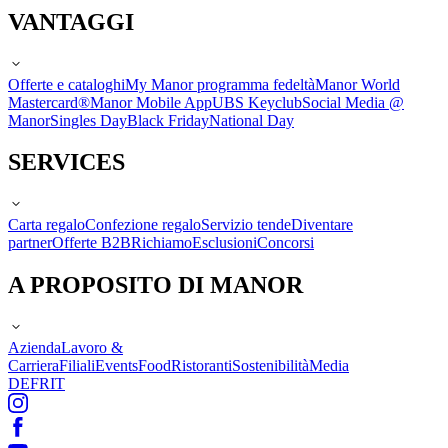
VANTAGGI
Offerte e cataloghi
My Manor programma fedeltà
Manor World
Mastercard®
Manor Mobile App
UBS Keyclub
Social Media @
Manor
Singles Day
Black Friday
National Day
SERVICES
Carta regalo
Confezione regalo
Servizio tende
Diventare
partner
Offerte B2B
Richiamo
Esclusioni
Concorsi
A PROPOSITO DI MANOR
Azienda
Lavoro &
Carriera
Filiali
Events
Food
Ristoranti
Sostenibilità
Media
DE
FR
IT