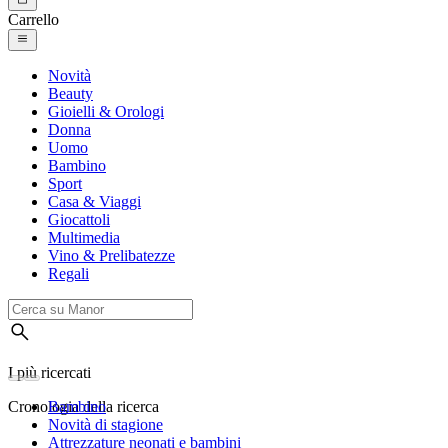
Carrello
Novità
Beauty
Gioielli & Orologi
Donna
Uomo
Bambino
Sport
Casa & Viaggi
Giocattoli
Multimedia
Vino & Prelibatezze
Regali
I più ricercati
Cronologia della ricerca
Bambino
Novità di stagione
Attrezzature neonati e bambini