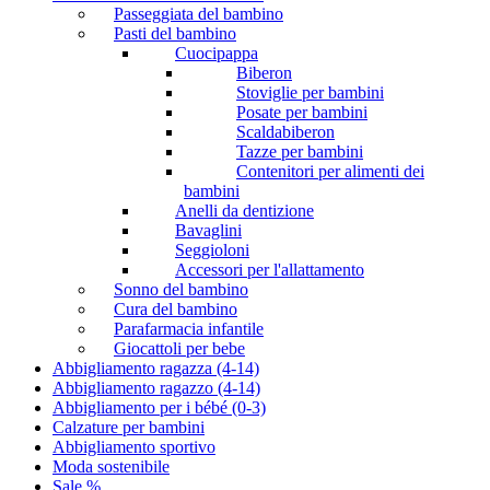
Passeggiata del bambino
Pasti del bambino
Cuocipappa
Biberon
Stoviglie per bambini
Posate per bambini
Scaldabiberon
Tazze per bambini
Contenitori per alimenti dei
bambini
Anelli da dentizione
Bavaglini
Seggioloni
Accessori per l'allattamento
Sonno del bambino
Cura del bambino
Parafarmacia infantile
Giocattoli per bebe
Abbigliamento ragazza (4-14)
Abbigliamento ragazzo (4-14)
Abbigliamento per i bébé (0-3)
Calzature per bambini
Abbigliamento sportivo
Moda sostenibile
Sale %