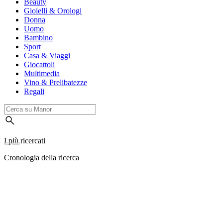
Beauty
Gioielli & Orologi
Donna
Uomo
Bambino
Sport
Casa & Viaggi
Giocattoli
Multimedia
Vino & Prelibatezze
Regali
I più ricercati
Cronologia della ricerca