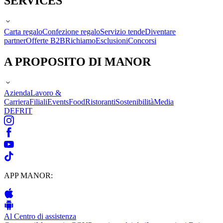
SERVICES
Carta regalo
Confezione regalo
Servizio tende
Diventare
partner
Offerte B2B
Richiamo
Esclusioni
Concorsi
A PROPOSITO DI MANOR
Azienda
Lavoro &
Carriera
Filiali
Events
Food
Ristoranti
Sostenibilità
Media
DE
FR
IT
APP MANOR:
Al Centro di assistenza