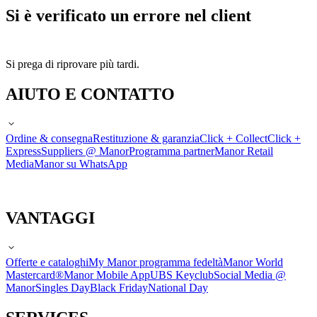
Si è verificato un errore nel client
Si prega di riprovare più tardi.
AIUTO E CONTATTO
Ordine & consegna
Restituzione & garanzia
Click + Collect
Click +
Express
Suppliers @ Manor
Programma partner
Manor Retail
Media
Manor su WhatsApp
VANTAGGI
Offerte e cataloghi
My Manor programma fedeltà
Manor World
Mastercard®
Manor Mobile App
UBS Keyclub
Social Media @
Manor
Singles Day
Black Friday
National Day