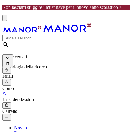
Non lasciarti sfuggire i must-have per il nuovo anno scolastico >
I più ricercati
IT
Cronologia della ricerca
Filiali
Conto
Liste dei desideri
Carrello
Novità