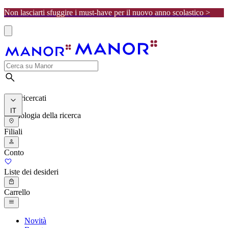
Non lasciarti sfuggire i must-have per il nuovo anno scolastico >
I più ricercati
IT
Cronologia della ricerca
Filiali
Conto
Liste dei desideri
Carrello
Novità