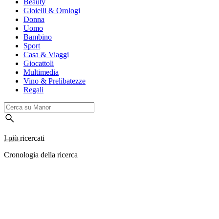
Beauty
Gioielli & Orologi
Donna
Uomo
Bambino
Sport
Casa & Viaggi
Giocattoli
Multimedia
Vino & Prelibatezze
Regali
I più ricercati
Cronologia della ricerca