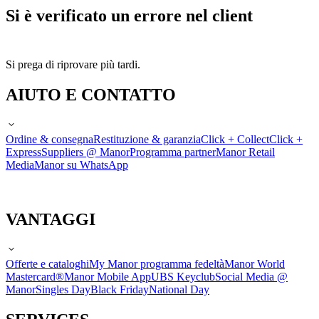
Si è verificato un errore nel client
Si prega di riprovare più tardi.
AIUTO E CONTATTO
Ordine & consegna
Restituzione & garanzia
Click + Collect
Click +
Express
Suppliers @ Manor
Programma partner
Manor Retail
Media
Manor su WhatsApp
VANTAGGI
Offerte e cataloghi
My Manor programma fedeltà
Manor World
Mastercard®
Manor Mobile App
UBS Keyclub
Social Media @
Manor
Singles Day
Black Friday
National Day