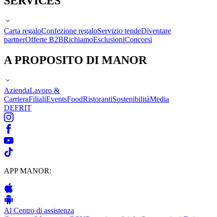
SERVICES
Carta regalo
Confezione regalo
Servizio tende
Diventare
partner
Offerte B2B
Richiamo
Esclusioni
Concorsi
A PROPOSITO DI MANOR
Azienda
Lavoro &
Carriera
Filiali
Events
Food
Ristoranti
Sostenibilità
Media
DE
FR
IT
APP MANOR:
Al Centro di assistenza