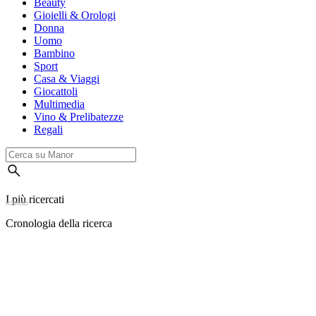
Beauty
Gioielli & Orologi
Donna
Uomo
Bambino
Sport
Casa & Viaggi
Giocattoli
Multimedia
Vino & Prelibatezze
Regali
I più ricercati
Cronologia della ricerca