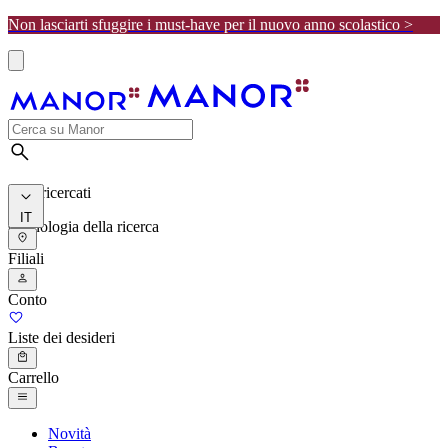
Non lasciarti sfuggire i must-have per il nuovo anno scolastico >
I più ricercati
IT
Cronologia della ricerca
Filiali
Conto
Liste dei desideri
Carrello
Novità