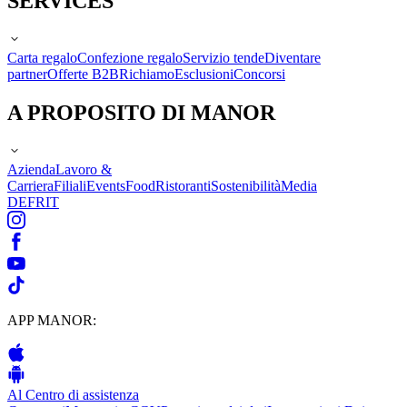
SERVICES
Carta regalo
Confezione regalo
Servizio tende
Diventare
partner
Offerte B2B
Richiamo
Esclusioni
Concorsi
A PROPOSITO DI MANOR
Azienda
Lavoro &
Carriera
Filiali
Events
Food
Ristoranti
Sostenibilità
Media
DE
FR
IT
APP MANOR:
Al Centro di assistenza