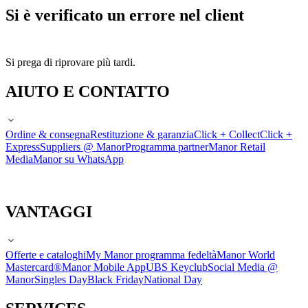
Si è verificato un errore nel client
Si prega di riprovare più tardi.
AIUTO E CONTATTO
Ordine & consegna
Restituzione & garanzia
Click + Collect
Click +
Express
Suppliers @ Manor
Programma partner
Manor Retail
Media
Manor su WhatsApp
VANTAGGI
Offerte e cataloghi
My Manor programma fedeltà
Manor World
Mastercard®
Manor Mobile App
UBS Keyclub
Social Media @
Manor
Singles Day
Black Friday
National Day