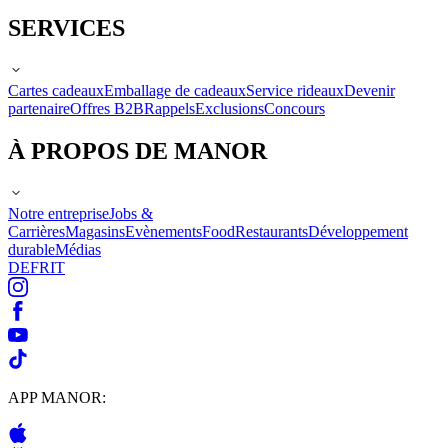
SERVICES
Cartes cadeaux
Emballage de cadeaux
Service rideaux
Devenir
partenaire
Offres B2B
Rappels
Exclusions
Concours
À PROPOS DE MANOR
Notre entreprise
Jobs &
Carrières
Magasins
Evènements
Food
Restaurants
Développement
durable
Médias
DE
FR
IT
APP MANOR: