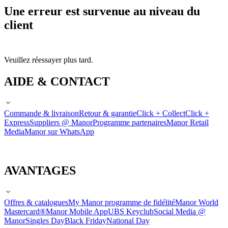
Une erreur est survenue au niveau du
client
Veuillez réessayer plus tard.
AIDE & CONTACT
Commande & livraison
Retour & garantie
Click + Collect
Click +
Express
Suppliers @ Manor
Programme partenaires
Manor Retail
Media
Manor sur WhatsApp
AVANTAGES
Offres & catalogues
My Manor programme de fidélité
Manor World
Mastercard®
Manor Mobile App
UBS Keyclub
Social Media @
Manor
Singles Day
Black Friday
National Day