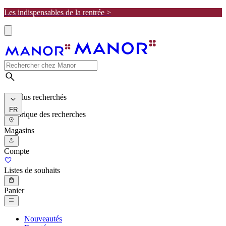
Les indispensables de la rentrée >
Les plus recherchés
FR
Historique des recherches
Magasins
Compte
Listes de souhaits
Panier
Nouveautés