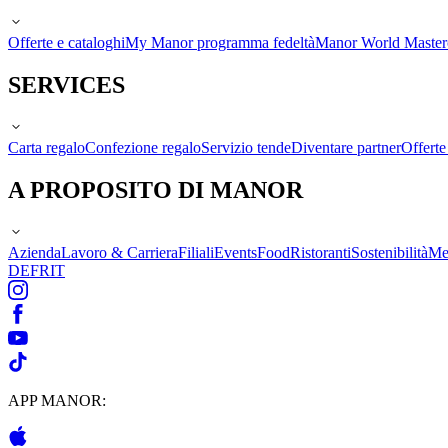
Offerte e cataloghi
My Manor programma fedeltà
Manor World Maste
SERVICES
Carta regalo
Confezione regalo
Servizio tende
Diventare partner
Offert
A PROPOSITO DI MANOR
Azienda
Lavoro & Carriera
Filiali
Events
Food
Ristoranti
Sostenibilità
Me
DE
FR
IT
APP MANOR: