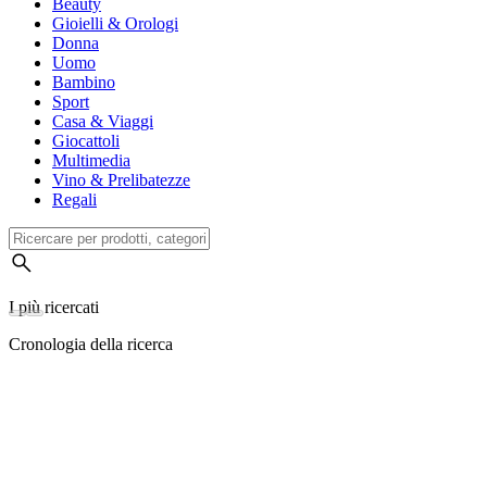
Beauty
Gioielli & Orologi
Donna
Uomo
Bambino
Sport
Casa & Viaggi
Giocattoli
Multimedia
Vino & Prelibatezze
Regali
I più ricercati
Cronologia della ricerca