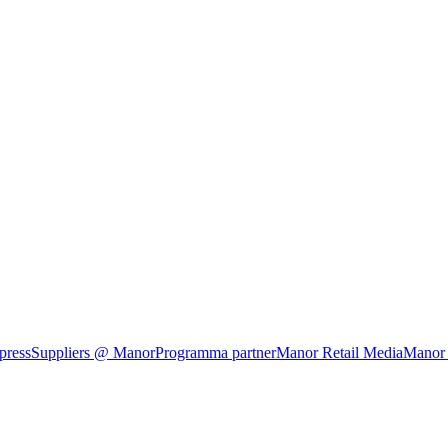
press
Suppliers @ Manor
Programma partner
Manor Retail Media
Manor