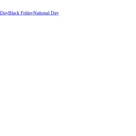
 Day
Black Friday
National Day