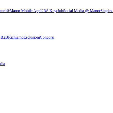
rcard®
Manor Mobile App
UBS Keyclub
Social Media @ Manor
Singles
e B2B
Richiamo
Esclusioni
Concorsi
dia