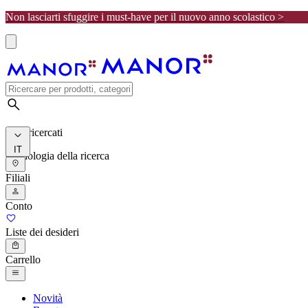
Non lasciarti sfuggire i must-have per il nuovo anno scolastico >
I più ricercati
IT
Cronologia della ricerca
Filiali
Conto
Liste dei desideri
Carrello
Novità