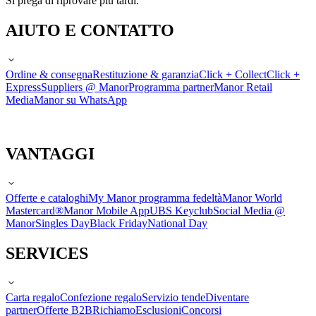
Si prega di riprovare più tardi.
AIUTO E CONTATTO
Ordine & consegna
Restituzione & garanzia
Click + Collect
Click +
Express
Suppliers @ Manor
Programma partner
Manor Retail
Media
Manor su WhatsApp
VANTAGGI
Offerte e cataloghi
My Manor programma fedeltà
Manor World
Mastercard®
Manor Mobile App
UBS Keyclub
Social Media @
Manor
Singles Day
Black Friday
National Day
SERVICES
Carta regalo
Confezione regalo
Servizio tende
Diventare
partner
Offerte B2B
Richiamo
Esclusioni
Concorsi