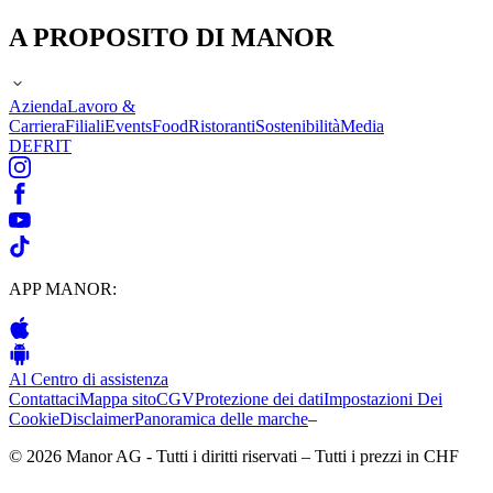
A PROPOSITO DI MANOR
Azienda
Lavoro &
Carriera
Filiali
Events
Food
Ristoranti
Sostenibilità
Media
DE
FR
IT
APP MANOR:
Al Centro di assistenza
Contattaci
Mappa sito
CGV
Protezione dei dati
Impostazioni Dei
Cookie
Disclaimer
Panoramica delle marche
–
© 2026 Manor AG - Tutti i diritti riservati – Tutti i prezzi in CHF