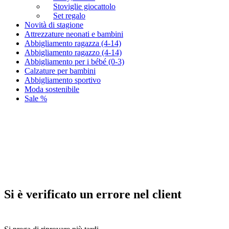
Stoviglie giocattolo
Set regalo
Novità di stagione
Attrezzature neonati e bambini
Abbigliamento ragazza (4-14)
Abbigliamento ragazzo (4-14)
Abbigliamento per i bébé (0-3)
Calzature per bambini
Abbigliamento sportivo
Moda sostenibile
Sale %
Si è verificato un errore nel client