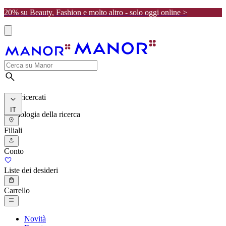
20% su Beauty, Fashion e molto altro - solo oggi online >
I più ricercati
IT
Cronologia della ricerca
Filiali
Conto
Liste dei desideri
Carrello
Novità