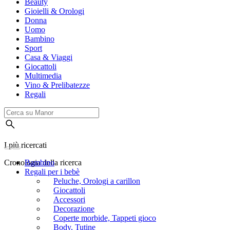
Beauty
Gioielli & Orologi
Donna
Uomo
Bambino
Sport
Casa & Viaggi
Giocattoli
Multimedia
Vino & Prelibatezze
Regali
I più ricercati
Cronologia della ricerca
Bambino
Regali per i bebè
Peluche, Orologi a carillon
Giocattoli
Accessori
Decorazione
Coperte morbide, Tappeti gioco
Body, Tutine