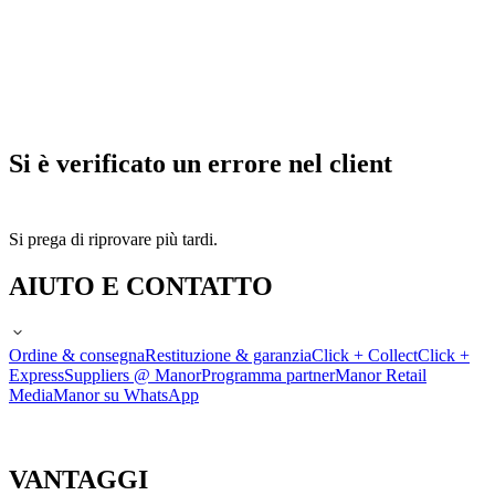
Si è verificato un errore nel client
Si prega di riprovare più tardi.
AIUTO E CONTATTO
Ordine & consegna
Restituzione & garanzia
Click + Collect
Click +
Express
Suppliers @ Manor
Programma partner
Manor Retail
Media
Manor su WhatsApp
VANTAGGI