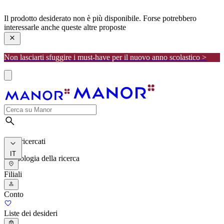
manor
Il prodotto desiderato non è più disponibile. Forse potrebbero
interessarle anche queste altre proposte
Non lasciarti sfuggire i must-have per il nuovo anno scolastico >
I più ricercati
IT
Cronologia della ricerca
Filiali
Conto
Liste dei desideri