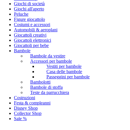
Giochi di società
Giochi all'aperto
Peluche
Figure giocattolo
Costumi e accessori
Automobili & aeroplani
Giocattoli creativi
Giocattoli elettronici
Giocattoli per bebe
Bambole
Bambole da vestire
Accessori per bambole
Vestiti per bambole
Casa delle bambole
Passeggini per bambole
Bambolotti
Bambole di stoffa
Teste da parrucchiera
Costruzioni
Festa & compleanni
Disney Shop
Collector Shop
Sale %