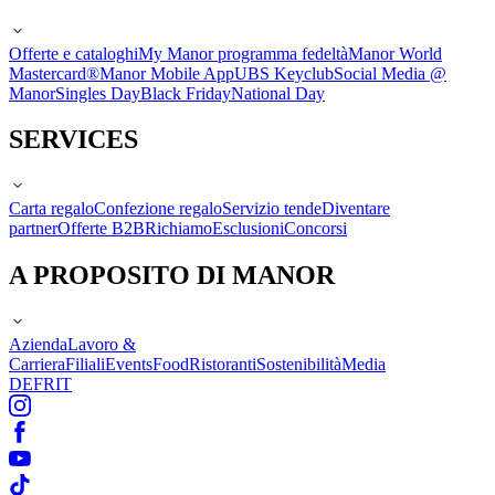
Offerte e cataloghi
My Manor programma fedeltà
Manor World
Mastercard®
Manor Mobile App
UBS Keyclub
Social Media @
Manor
Singles Day
Black Friday
National Day
SERVICES
Carta regalo
Confezione regalo
Servizio tende
Diventare
partner
Offerte B2B
Richiamo
Esclusioni
Concorsi
A PROPOSITO DI MANOR
Azienda
Lavoro &
Carriera
Filiali
Events
Food
Ristoranti
Sostenibilità
Media
DE
FR
IT