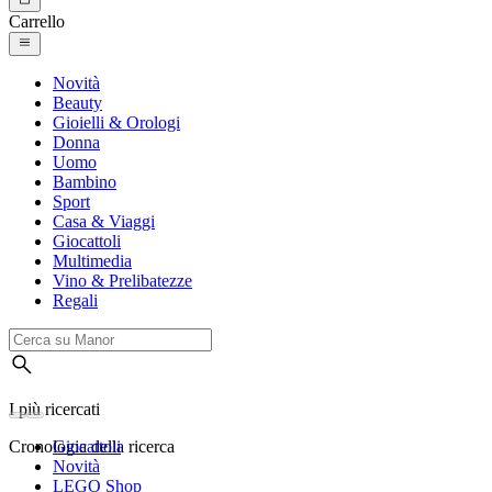
Carrello
Novità
Beauty
Gioielli & Orologi
Donna
Uomo
Bambino
Sport
Casa & Viaggi
Giocattoli
Multimedia
Vino & Prelibatezze
Regali
I più ricercati
Cronologia della ricerca
Giocattoli
Novità
LEGO Shop