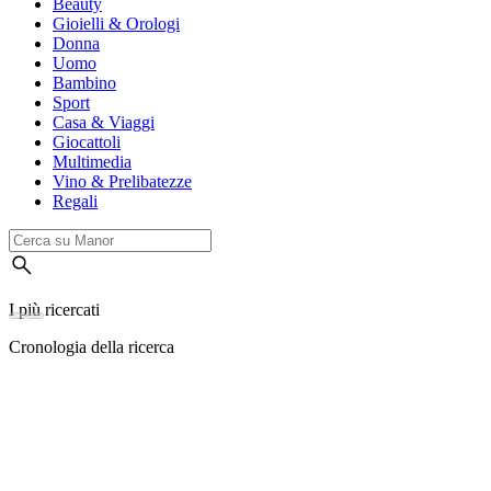
Beauty
Gioielli & Orologi
Donna
Uomo
Bambino
Sport
Casa & Viaggi
Giocattoli
Multimedia
Vino & Prelibatezze
Regali
I più ricercati
Cronologia della ricerca