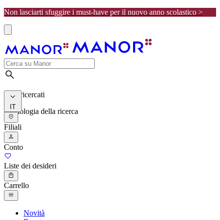
Non lasciarti sfuggire i must-have per il nuovo anno scolastico >
I più ricercati
IT
Cronologia della ricerca
Filiali
Conto
Liste dei desideri
Carrello
Novità