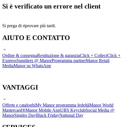
Si è verificato un errore nel client
Si prega di riprovare più tardi.
AIUTO E CONTATTO
Ordine & consegna
Restituzione & garanzia
Click + Collect
Click +
Express
Suppliers @ Manor
Programma partner
Manor Retail
Media
Manor su WhatsApp
VANTAGGI
Offerte e cataloghi
My Manor programma fedeltà
Manor World
Mastercard®
Manor Mobile App
UBS Keyclub
Social Media @
Manor
Singles Day
Black Friday
National Day