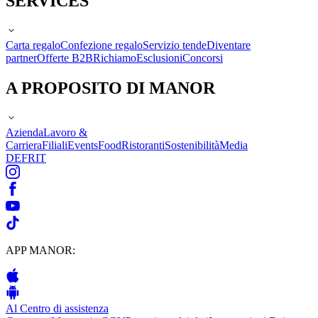
SERVICES
Carta regalo
Confezione regalo
Servizio tende
Diventare
partner
Offerte B2B
Richiamo
Esclusioni
Concorsi
A PROPOSITO DI MANOR
Azienda
Lavoro &
Carriera
Filiali
Events
Food
Ristoranti
Sostenibilità
Media
DE
FR
IT
APP MANOR:
Al Centro di assistenza