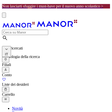
Non lasciarti sfuggire i must-have per il nuovo anno scolastico >
I più ricercati
IT
Cronologia della ricerca
Filiali
Conto
Liste dei desideri
Carrello
Novità