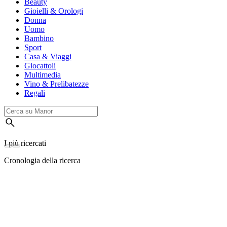
Beauty
Gioielli & Orologi
Donna
Uomo
Bambino
Sport
Casa & Viaggi
Giocattoli
Multimedia
Vino & Prelibatezze
Regali
I più ricercati
Cronologia della ricerca