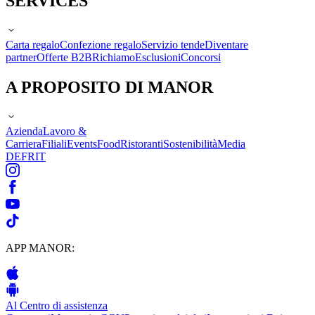
SERVICES
Carta regalo
Confezione regalo
Servizio tende
Diventare
partner
Offerte B2B
Richiamo
Esclusioni
Concorsi
A PROPOSITO DI MANOR
Azienda
Lavoro &
Carriera
Filiali
Events
Food
Ristoranti
Sostenibilità
Media
DE
FR
IT
APP MANOR:
Al Centro di assistenza