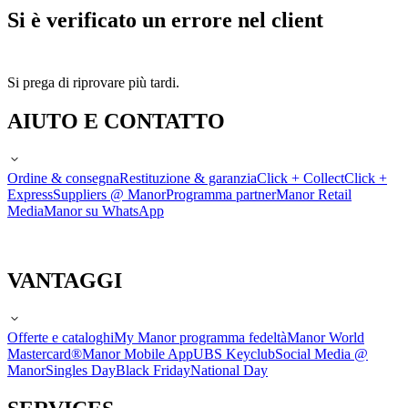
Si è verificato un errore nel client
Si prega di riprovare più tardi.
AIUTO E CONTATTO
Ordine & consegna
Restituzione & garanzia
Click + Collect
Click +
Express
Suppliers @ Manor
Programma partner
Manor Retail
Media
Manor su WhatsApp
VANTAGGI
Offerte e cataloghi
My Manor programma fedeltà
Manor World
Mastercard®
Manor Mobile App
UBS Keyclub
Social Media @
Manor
Singles Day
Black Friday
National Day