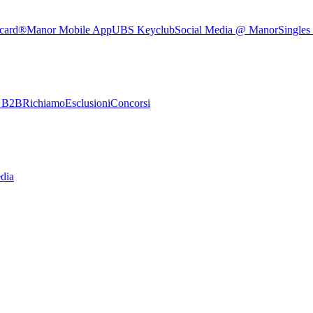
rcard®
Manor Mobile App
UBS Keyclub
Social Media @ Manor
Singles
e B2B
Richiamo
Esclusioni
Concorsi
dia