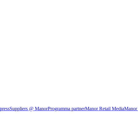
press
Suppliers @ Manor
Programma partner
Manor Retail Media
Manor