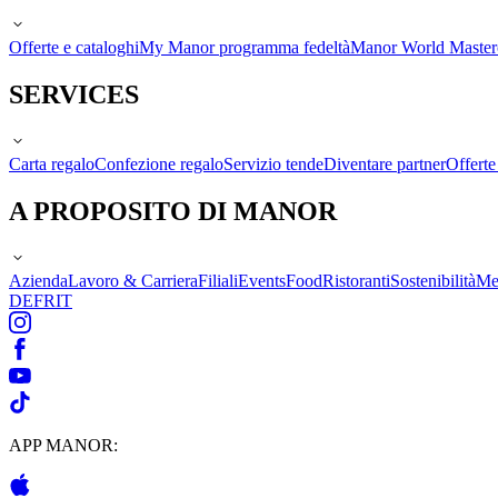
Offerte e cataloghi
My Manor programma fedeltà
Manor World Maste
SERVICES
Carta regalo
Confezione regalo
Servizio tende
Diventare partner
Offert
A PROPOSITO DI MANOR
Azienda
Lavoro & Carriera
Filiali
Events
Food
Ristoranti
Sostenibilità
Me
DE
FR
IT
APP MANOR: