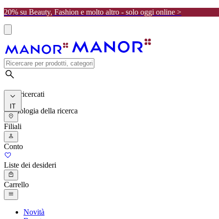
20% su Beauty, Fashion e molto altro - solo oggi online >
I più ricercati
IT
Cronologia della ricerca
Filiali
Conto
Liste dei desideri
Carrello
Novità