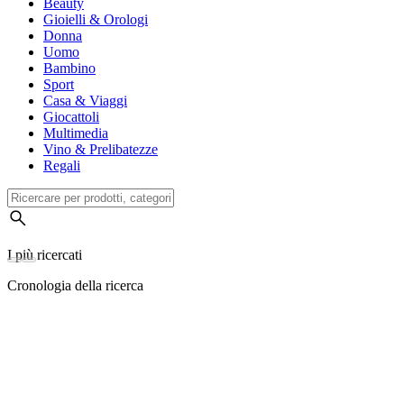
Beauty
Gioielli & Orologi
Donna
Uomo
Bambino
Sport
Casa & Viaggi
Giocattoli
Multimedia
Vino & Prelibatezze
Regali
I più ricercati
Cronologia della ricerca