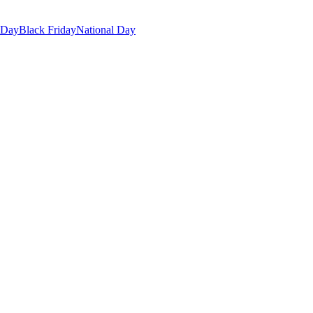
 Day
Black Friday
National Day