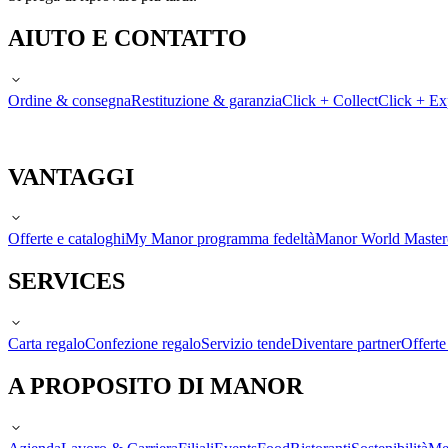
AIUTO E CONTATTO
Ordine & consegna
Restituzione & garanzia
Click + Collect
Click + Ex
VANTAGGI
Offerte e cataloghi
My Manor programma fedeltà
Manor World Maste
SERVICES
Carta regalo
Confezione regalo
Servizio tende
Diventare partner
Offert
A PROPOSITO DI MANOR