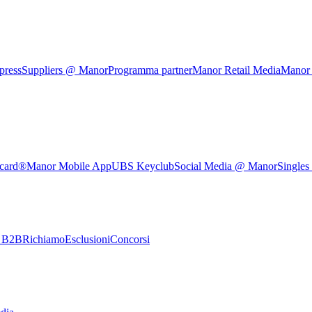
press
Suppliers @ Manor
Programma partner
Manor Retail Media
Manor
rcard®
Manor Mobile App
UBS Keyclub
Social Media @ Manor
Singles
e B2B
Richiamo
Esclusioni
Concorsi