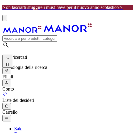
Non lasciarti sfuggire i must-have per il nuovo anno scolastico >
I più ricercati
IT
Cronologia della ricerca
Filiali
Conto
Liste dei desideri
Carrello
Sale