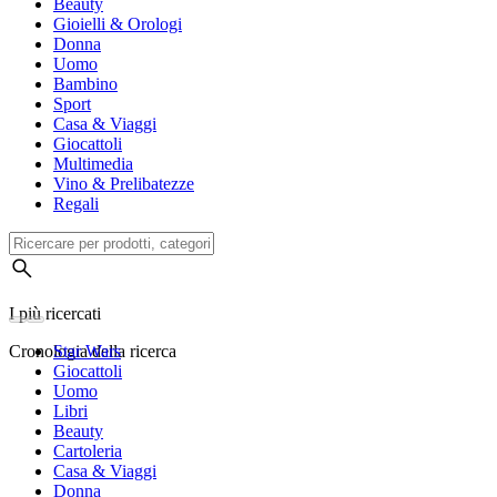
Beauty
Gioielli & Orologi
Donna
Uomo
Bambino
Sport
Casa & Viaggi
Giocattoli
Multimedia
Vino & Prelibatezze
Regali
I più ricercati
Cronologia della ricerca
Star Wars
Giocattoli
Uomo
Libri
Beauty
Cartoleria
Casa & Viaggi
Donna