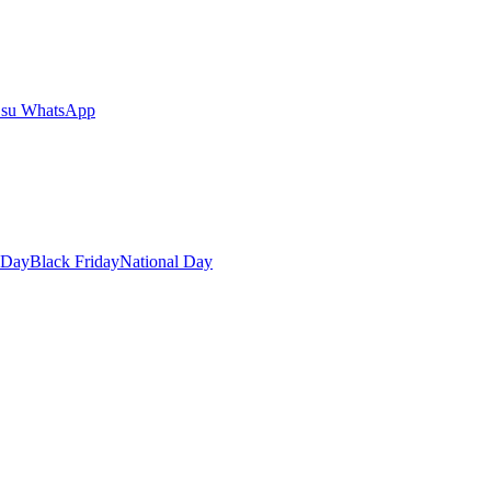
 su WhatsApp
 Day
Black Friday
National Day