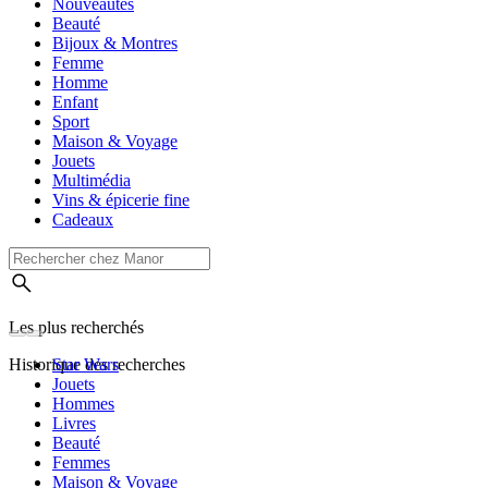
Nouveautés
Beauté
Bijoux & Montres
Femme
Homme
Enfant
Sport
Maison & Voyage
Jouets
Multimédia
Vins & épicerie fine
Cadeaux
Les plus recherchés
Historique des recherches
Star Wars
Jouets
Hommes
Livres
Beauté
Femmes
Maison & Voyage