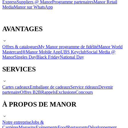
Express
Suppliers @ Manor
Programme partenaires
Manor Retail
Media
Manor sur WhatsApp
AVANTAGES
Offres & catalogues
My Manor programme de fidélité
Manor World
Mastercard®
Manor Mobile App
UBS Keyclub
Social Media @
Manor
Singles Day
Black Friday
National Day
SERVICES
Cartes cadeaux
Emballage de cadeaux
Service rideaux
Devenir
partenaire
Offres B2B
Rappels
Exclusions
Concours
À PROPOS DE MANOR
Notre entreprise
Jobs &
Carrières
Magasins
Evènements
Food
Restaurants
Développement