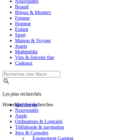
Nouveautés
Beauté
Bijoux & Montres
Femme
Homme
Enfant
Sport
Maison & Voyage
Jouets
Multimédia
Vins & épicerie fine
Cadeaux
Les plus recherchés
Historique des recherches
Multimédia
Nouveautés
Apple
Ordinateurs & Logiciels
Téléphonie & navigation
Jeux & Consoles
Équipement Gaming