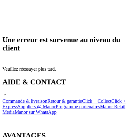
Une erreur est survenue au niveau du
client
Veuillez réessayer plus tard.
AIDE & CONTACT
Commande & livraison
Retour & garantie
Click + Collect
Click +
Express
Suppliers @ Manor
Programme partenaires
Manor Retail
Media
Manor sur WhatsApp
AVANTAGES