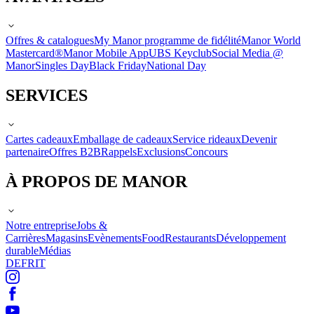
Offres & catalogues
My Manor programme de fidélité
Manor World
Mastercard®
Manor Mobile App
UBS Keyclub
Social Media @
Manor
Singles Day
Black Friday
National Day
SERVICES
Cartes cadeaux
Emballage de cadeaux
Service rideaux
Devenir
partenaire
Offres B2B
Rappels
Exclusions
Concours
À PROPOS DE MANOR
Notre entreprise
Jobs &
Carrières
Magasins
Evènements
Food
Restaurants
Développement
durable
Médias
DE
FR
IT