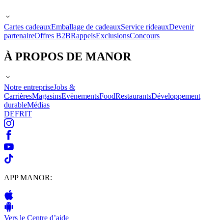
Cartes cadeaux
Emballage de cadeaux
Service rideaux
Devenir
partenaire
Offres B2B
Rappels
Exclusions
Concours
À PROPOS DE MANOR
Notre entreprise
Jobs &
Carrières
Magasins
Evènements
Food
Restaurants
Développement
durable
Médias
DE
FR
IT
APP MANOR:
Vers le Centre d’aide