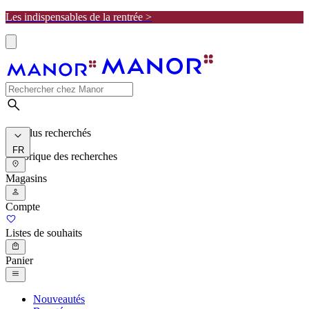
Les indispensables de la rentrée >
Les plus recherchés
FR
Historique des recherches
Magasins
Compte
Listes de souhaits
Panier
Nouveautés