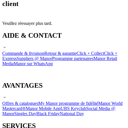
client
Veuillez réessayer plus tard.
AIDE & CONTACT
Commande & livraison
Retour & garantie
Click + Collect
Click +
Express
Suppliers @ Manor
Programme partenaires
Manor Retail
Media
Manor sur WhatsApp
AVANTAGES
Offres & catalogues
My Manor programme de fidélité
Manor World
Mastercard®
Manor Mobile App
UBS Keyclub
Social Media @
Manor
Singles Day
Black Friday
National Day
SERVICES