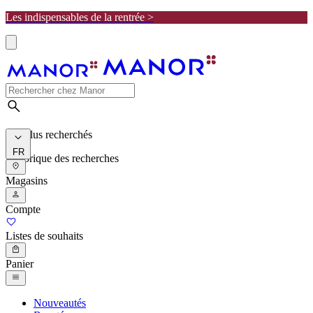
Les indispensables de la rentrée >
Les plus recherchés
FR
Historique des recherches
Magasins
Compte
Listes de souhaits
Panier
Nouveautés