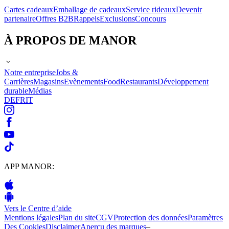
Cartes cadeaux
Emballage de cadeaux
Service rideaux
Devenir
partenaire
Offres B2B
Rappels
Exclusions
Concours
À PROPOS DE MANOR
Notre entreprise
Jobs &
Carrières
Magasins
Evènements
Food
Restaurants
Développement
durable
Médias
DE
FR
IT
APP MANOR:
Vers le Centre d’aide
Mentions légales
Plan du site
CGV
Protection des données
Paramètres
Des Cookies
Disclaimer
Aperçu des marques
–