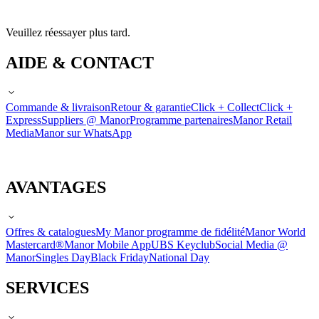
Veuillez réessayer plus tard.
AIDE & CONTACT
Commande & livraison
Retour & garantie
Click + Collect
Click +
Express
Suppliers @ Manor
Programme partenaires
Manor Retail
Media
Manor sur WhatsApp
AVANTAGES
Offres & catalogues
My Manor programme de fidélité
Manor World
Mastercard®
Manor Mobile App
UBS Keyclub
Social Media @
Manor
Singles Day
Black Friday
National Day
SERVICES