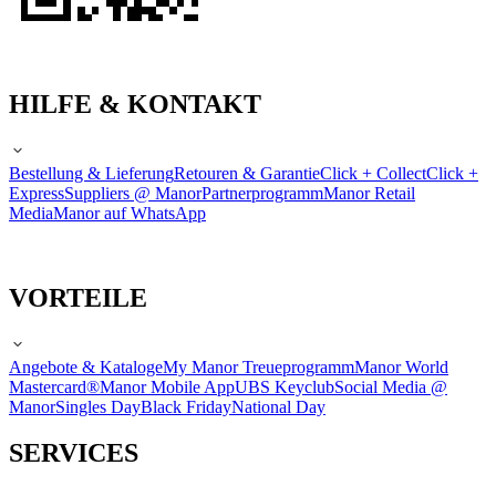
HILFE & KONTAKT
Bestellung & Lieferung
Retouren & Garantie
Click + Collect
Click +
Express
Suppliers @ Manor
Partnerprogramm
Manor Retail
Media
Manor auf WhatsApp
VORTEILE
Angebote & Kataloge
My Manor Treueprogramm
Manor World
Mastercard®
Manor Mobile App
UBS Keyclub
Social Media @
Manor
Singles Day
Black Friday
National Day
SERVICES