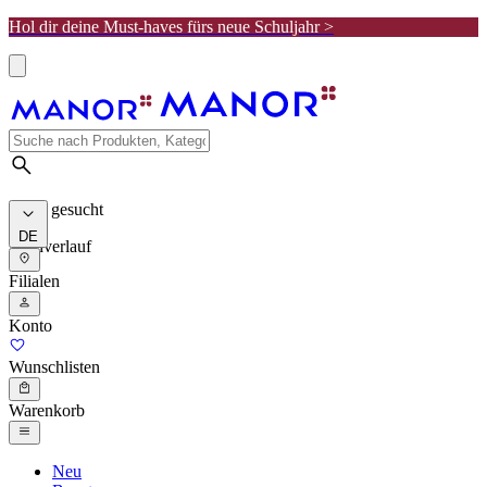
Hol dir deine Must-haves fürs neue Schuljahr >
Meist gesucht
DE
Suchverlauf
Filialen
Konto
Wunschlisten
Warenkorb
Neu