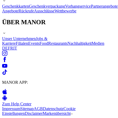
Geschenkkarten
Geschenkverpackung
Vorhangservice
Partnerangebote
Angebote
Rückrufe
Ausschlüsse
Wettbewerbe
ÜBER MANOR
Unser Unternehmen
Jobs &
Karriere
Filialen
Events
Food
Restaurants
Nachhaltigkeit
Medien
DE
FR
IT
MANOR APP:
Zum Help Center
Impressum
Sitemap
AGB
Datenschutz
Cookie
Einstellungen
Disclaimer
Markenübersicht
–