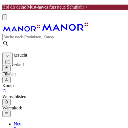
Hol dir deine Must-haves fürs neue Schuljahr >
Meist gesucht
DE
Suchverlauf
Filialen
Konto
Wunschlisten
Warenkorb
Neu