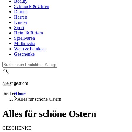
Beauty
Schmuck & Uhren
Damen
Herren
Kinder
Sport
Heim & Reisen
Spielwaren
Multimedia
Wein & Feinkost
Geschenke
Meist gesucht
Suchverlauf
Home
Alles für schöne Ostern
Alles für schöne Ostern
GESCHENKE