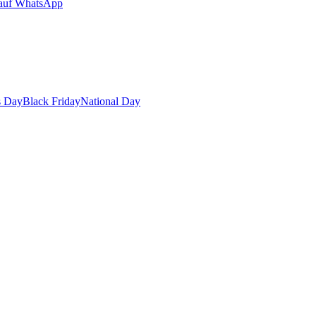
auf WhatsApp
s Day
Black Friday
National Day