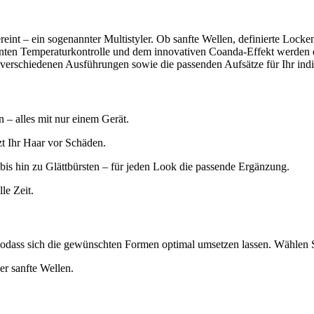
reint – ein sogenannter Multistyler. Ob sanfte Wellen, definierte Locke
genten Temperaturkontrolle und dem innovativen Coanda-Effekt werden 
erschiedenen Ausführungen sowie die passenden Aufsätze für Ihr indiv
 – alles mit nur einem Gerät.
zt Ihr Haar vor Schäden.
is hin zu Glättbürsten – für jeden Look die passende Ergänzung.
le Zeit.
ass sich die gewünschten Formen optimal umsetzen lassen. Wählen Si
r sanfte Wellen.