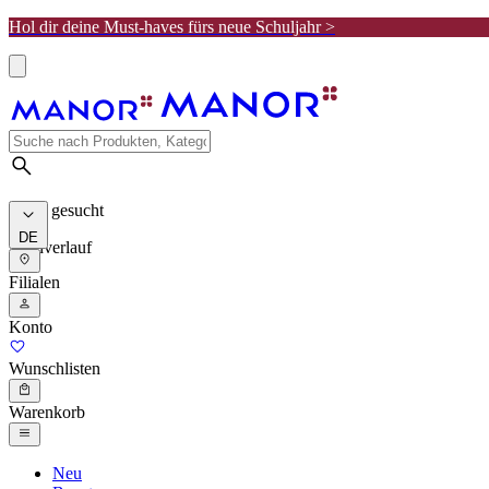
Hol dir deine Must-haves fürs neue Schuljahr >
Meist gesucht
DE
Suchverlauf
Filialen
Konto
Wunschlisten
Warenkorb
Neu