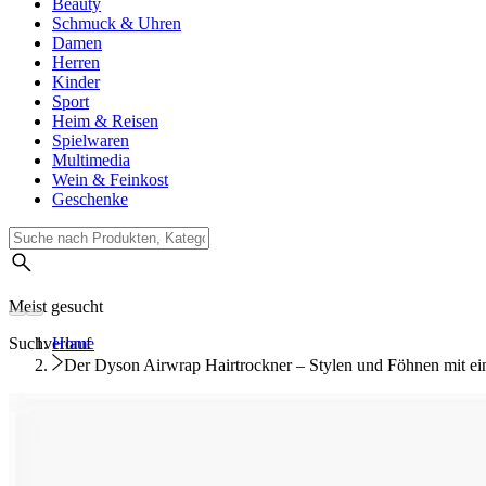
Beauty
Schmuck & Uhren
Damen
Herren
Kinder
Sport
Heim & Reisen
Spielwaren
Multimedia
Wein & Feinkost
Geschenke
Meist gesucht
Suchverlauf
Home
Der Dyson Airwrap Hairtrockner – Stylen und Föhnen mit e