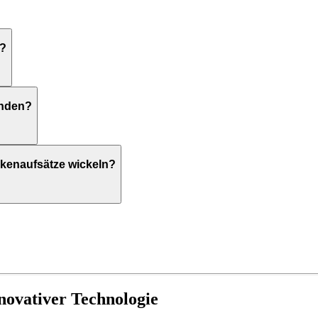
l?
enden?
ckenaufsätze wickeln?
nnovativer Technologie