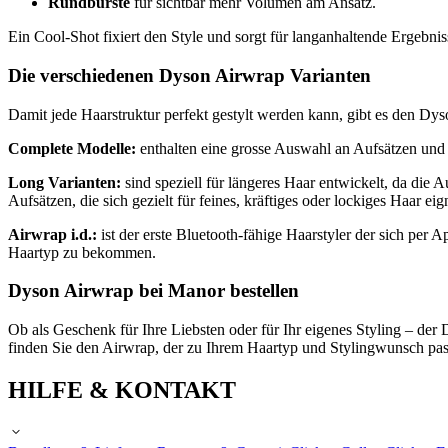
Rundbürste
für sichtbar mehr Volumen am Ansatz.
Ein Cool-Shot fixiert den Style und sorgt für langanhaltende Ergebniss
Die verschiedenen Dyson Airwrap Varianten
Damit jede Haarstruktur perfekt gestylt werden kann, gibt es den Dy
Complete Modelle:
enthalten eine grosse Auswahl an Aufsätzen und e
Long Varianten:
sind speziell für längeres Haar entwickelt, da die 
Aufsätzen, die sich gezielt für feines, kräftiges oder lockiges Haar 
Airwrap i.d.:
ist der erste Bluetooth-fähige Haarstyler der sich per A
Haartyp zu bekommen.
Dyson Airwrap bei Manor bestellen
Ob als Geschenk für Ihre Liebsten oder für Ihr eigenes Styling – der 
finden Sie den Airwrap, der zu Ihrem Haartyp und Stylingwunsch pas
HILFE & KONTAKT