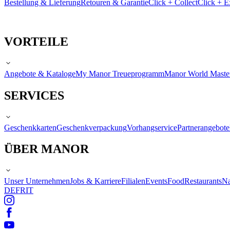
Bestellung & Lieferung
Retouren & Garantie
Click + Collect
Click + E
VORTEILE
Angebote & Kataloge
My Manor Treueprogramm
Manor World Maste
SERVICES
Geschenkkarten
Geschenkverpackung
Vorhangservice
Partnerangebote
ÜBER MANOR
Unser Unternehmen
Jobs & Karriere
Filialen
Events
Food
Restaurants
Na
DE
FR
IT