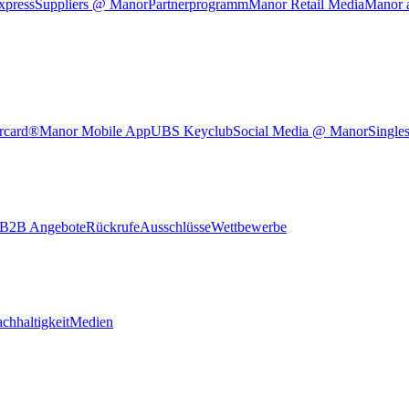
xpress
Suppliers @ Manor
Partnerprogramm
Manor Retail Media
Manor 
rcard®
Manor Mobile App
UBS Keyclub
Social Media @ Manor
Single
B2B Angebote
Rückrufe
Ausschlüsse
Wettbewerbe
chhaltigkeit
Medien