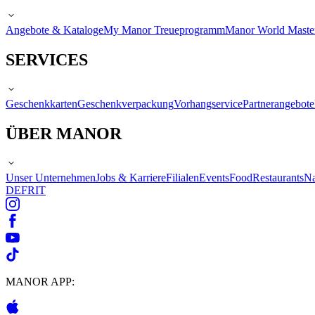
Angebote & Kataloge
My Manor Treueprogramm
Manor World Maste
SERVICES
Geschenkkarten
Geschenkverpackung
Vorhangservice
Partnerangebote
ÜBER MANOR
Unser Unternehmen
Jobs & Karriere
Filialen
Events
Food
Restaurants
Na
DE
FR
IT
MANOR APP: