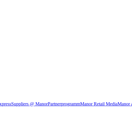
xpress
Suppliers @ Manor
Partnerprogramm
Manor Retail Media
Manor 