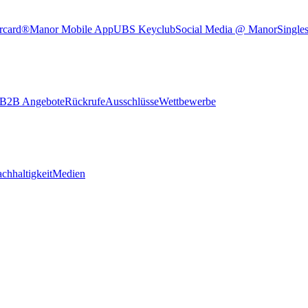
rcard®
Manor Mobile App
UBS Keyclub
Social Media @ Manor
Single
B2B Angebote
Rückrufe
Ausschlüsse
Wettbewerbe
chhaltigkeit
Medien