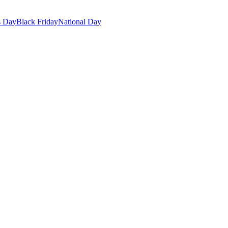
s Day
Black Friday
National Day