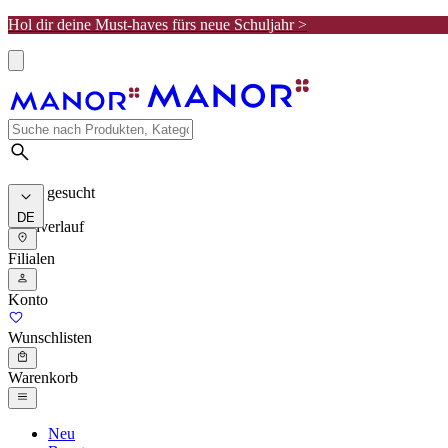
Hol dir deine Must-haves fürs neue Schuljahr >
Meist gesucht
DE
Suchverlauf
Filialen
Konto
Wunschlisten
Warenkorb
Neu