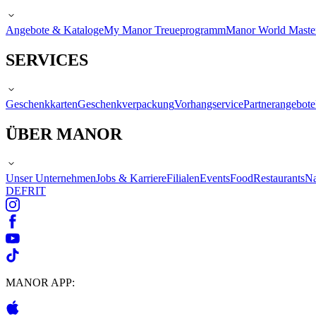
Angebote & Kataloge
My Manor Treueprogramm
Manor World Maste
SERVICES
Geschenkkarten
Geschenkverpackung
Vorhangservice
Partnerangebote
ÜBER MANOR
Unser Unternehmen
Jobs & Karriere
Filialen
Events
Food
Restaurants
Na
DE
FR
IT
MANOR APP: