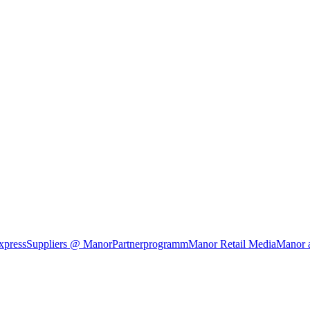
xpress
Suppliers @ Manor
Partnerprogramm
Manor Retail Media
Manor 