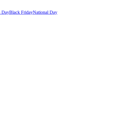
s Day
Black Friday
National Day