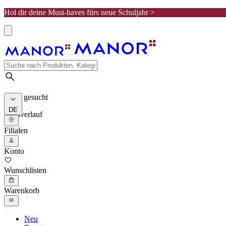
Hol dir deine Must-haves fürs neue Schuljahr >
Meist gesucht
DE
Suchverlauf
Filialen
Konto
Wunschlisten
Warenkorb
Neu