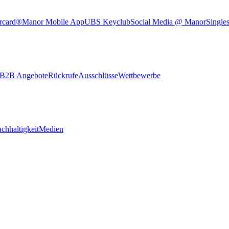
rcard®
Manor Mobile App
UBS Keyclub
Social Media @ Manor
Single
B2B Angebote
Rückrufe
Ausschlüsse
Wettbewerbe
chhaltigkeit
Medien