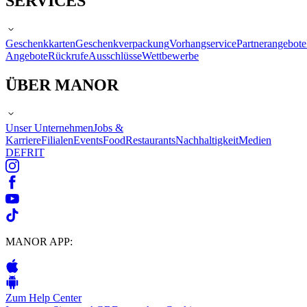
SERVICES
Geschenkkarten
Geschenkverpackung
Vorhangservice
Partnerangebote
Angebote
Rückrufe
Ausschlüsse
Wettbewerbe
ÜBER MANOR
Unser Unternehmen
Jobs &
Karriere
Filialen
Events
Food
Restaurants
Nachhaltigkeit
Medien
DE
FR
IT
MANOR APP:
Zum Help Center