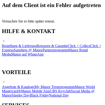
Auf dem Client ist ein Fehler aufgetreten
Versuchen Sie es bitte später erneut.
HILFE & KONTAKT
Bestellung & Lieferung
Retouren & Garantie
Click + Collect
Click +
Express
Suppliers @ Manor
Partnerprogramm
Manor Retail
Media
Manor auf WhatsApp
VORTEILE
Angebote & Kataloge
My Manor Treueprogramm
Manor World
Mastercard®
Manor Mobile App
UBS Keyclub
Social Media @
Manor
Singles Day
Black Friday
National Day