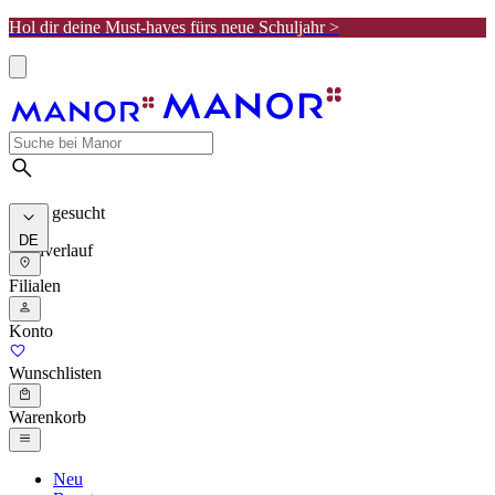
Hol dir deine Must-haves fürs neue Schuljahr >
Meist gesucht
DE
Suchverlauf
Filialen
Konto
Wunschlisten
Warenkorb
Neu