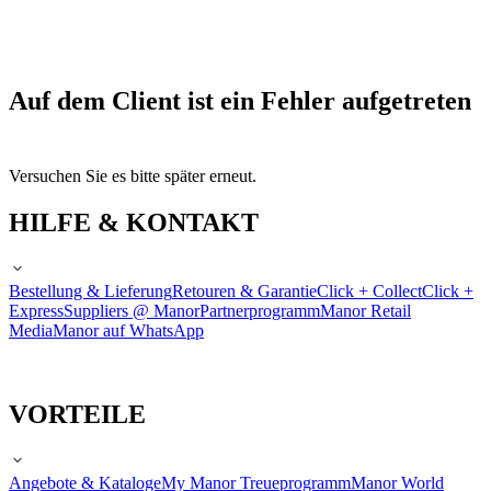
Auf dem Client ist ein Fehler aufgetreten
Versuchen Sie es bitte später erneut.
HILFE & KONTAKT
Bestellung & Lieferung
Retouren & Garantie
Click + Collect
Click +
Express
Suppliers @ Manor
Partnerprogramm
Manor Retail
Media
Manor auf WhatsApp
VORTEILE
Angebote & Kataloge
My Manor Treueprogramm
Manor World