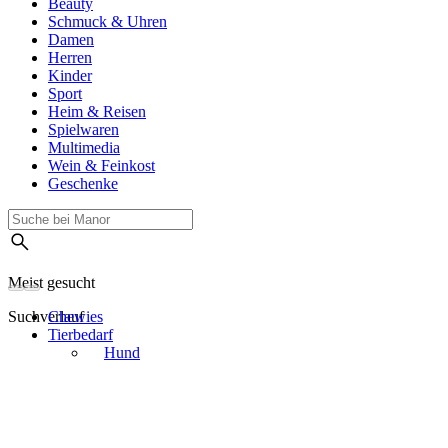
Beauty
Schmuck & Uhren
Damen
Herren
Kinder
Sport
Heim & Reisen
Spielwaren
Multimedia
Wein & Feinkost
Geschenke
Meist gesucht
Suchverlauf
Chewies
Tierbedarf
Hund