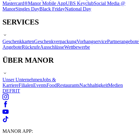
Mastercard®
Manor Mobile App
UBS Keyclub
Social Media @
Manor
Singles Day
Black Friday
National Day
SERVICES
Geschenkkarten
Geschenkverpackung
Vorhangservice
Partnerangebote
Angebote
Rückrufe
Ausschlüsse
Wettbewerbe
ÜBER MANOR
Unser Unternehmen
Jobs &
Karriere
Filialen
Events
Food
Restaurants
Nachhaltigkeit
Medien
DE
FR
IT
MANOR APP: