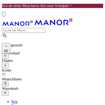
Hol dir deine Must-haves fürs neue Schuljahr >
Meist gesucht
DE
Suchverlauf
Filialen
Konto
Wunschlisten
Warenkorb
Neu