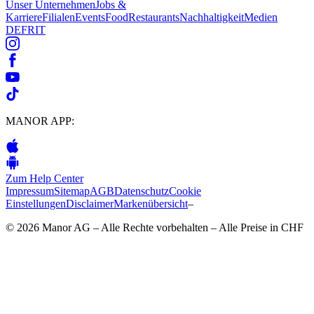
Unser Unternehmen
Jobs &
Karriere
Filialen
Events
Food
Restaurants
Nachhaltigkeit
Medien
DE
FR
IT
MANOR APP:
Zum Help Center
Impressum
Sitemap
AGB
Datenschutz
Cookie
Einstellungen
Disclaimer
Markenübersicht
–
© 2026 Manor AG – Alle Rechte vorbehalten – Alle Preise in CHF