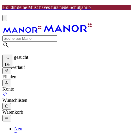
Hol dir deine Must-haves fürs neue Schuljahr >
Meist gesucht
DE
Suchverlauf
Filialen
Konto
Wunschlisten
Warenkorb
Neu