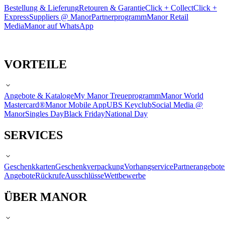
Bestellung & Lieferung
Retouren & Garantie
Click + Collect
Click +
Express
Suppliers @ Manor
Partnerprogramm
Manor Retail
Media
Manor auf WhatsApp
VORTEILE
Angebote & Kataloge
My Manor Treueprogramm
Manor World
Mastercard®
Manor Mobile App
UBS Keyclub
Social Media @
Manor
Singles Day
Black Friday
National Day
SERVICES
Geschenkkarten
Geschenkverpackung
Vorhangservice
Partnerangebote
Angebote
Rückrufe
Ausschlüsse
Wettbewerbe
ÜBER MANOR