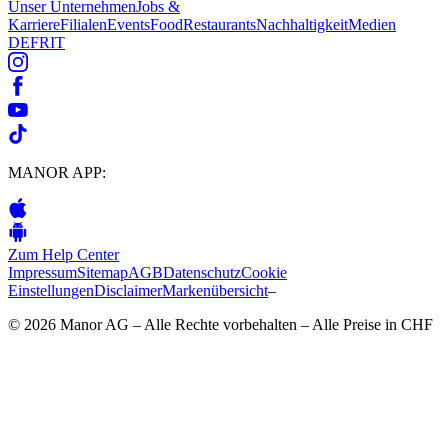
Unser Unternehmen
Jobs &
Karriere
Filialen
Events
Food
Restaurants
Nachhaltigkeit
Medien
DE
FR
IT
MANOR APP:
Zum Help Center
Impressum
Sitemap
AGB
Datenschutz
Cookie
Einstellungen
Disclaimer
Markenübersicht
–
© 2026 Manor AG – Alle Rechte vorbehalten – Alle Preise in CHF