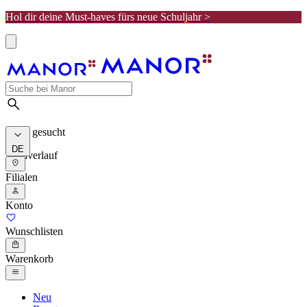
Hol dir deine Must-haves fürs neue Schuljahr >
Meist gesucht
DE
Suchverlauf
Filialen
Konto
Wunschlisten
Warenkorb
Neu