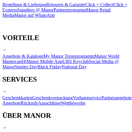
Bestellung & Lieferung
Retouren & Garantie
Click + Collect
Click +
Express
Suppliers @ Manor
Partnerprogramm
Manor Retail
Media
Manor auf WhatsApp
VORTEILE
Angebote & Kataloge
My Manor Treueprogramm
Manor World
Mastercard®
Manor Mobile App
UBS Keyclub
Social Media @
Manor
Singles Day
Black Friday
National Day
SERVICES
Geschenkkarten
Geschenkverpackung
Vorhangservice
Partnerangebote
Angebote
Rückrufe
Ausschlüsse
Wettbewerbe
ÜBER MANOR