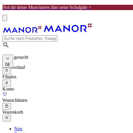
Hol dir deine Must-haves fürs neue Schuljahr >
Meist gesucht
DE
Suchverlauf
Filialen
Konto
Wunschlisten
Warenkorb
Neu