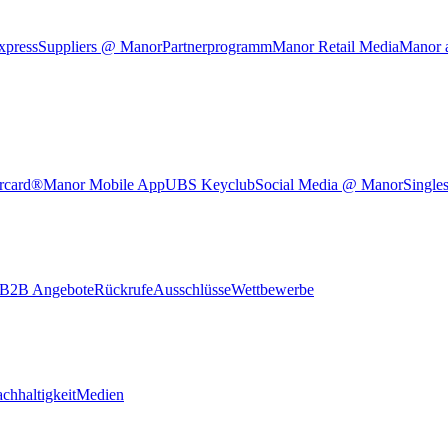
xpress
Suppliers @ Manor
Partnerprogramm
Manor Retail Media
Manor 
rcard®
Manor Mobile App
UBS Keyclub
Social Media @ Manor
Single
B2B Angebote
Rückrufe
Ausschlüsse
Wettbewerbe
chhaltigkeit
Medien