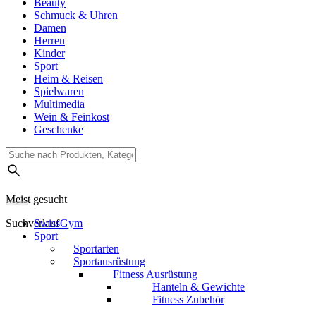
Beauty
Schmuck & Uhren
Damen
Herren
Kinder
Sport
Heim & Reisen
Spielwaren
Multimedia
Wein & Feinkost
Geschenke
Meist gesucht
Suchverlauf
SwissGym
Sport
Sportarten
Sportausrüstung
Fitness Ausrüstung
Hanteln & Gewichte
Fitness Zubehör