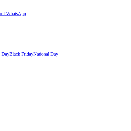
auf WhatsApp
s Day
Black Friday
National Day