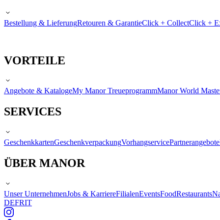
Bestellung & Lieferung
Retouren & Garantie
Click + Collect
Click + E
VORTEILE
Angebote & Kataloge
My Manor Treueprogramm
Manor World Maste
SERVICES
Geschenkkarten
Geschenkverpackung
Vorhangservice
Partnerangebote
ÜBER MANOR
Unser Unternehmen
Jobs & Karriere
Filialen
Events
Food
Restaurants
Na
DE
FR
IT