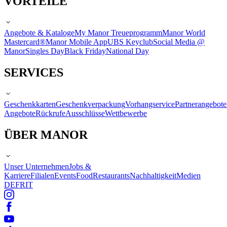
VORTEILE
Angebote & Kataloge
My Manor Treueprogramm
Manor World
Mastercard®
Manor Mobile App
UBS Keyclub
Social Media @
Manor
Singles Day
Black Friday
National Day
SERVICES
Geschenkkarten
Geschenkverpackung
Vorhangservice
Partnerangebote
Angebote
Rückrufe
Ausschlüsse
Wettbewerbe
ÜBER MANOR
Unser Unternehmen
Jobs &
Karriere
Filialen
Events
Food
Restaurants
Nachhaltigkeit
Medien
DE
FR
IT