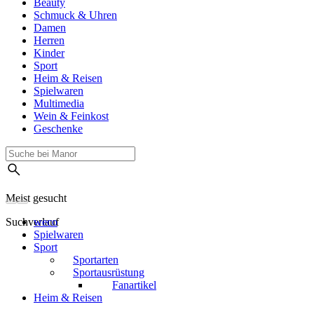
Beauty
Schmuck & Uhren
Damen
Herren
Kinder
Sport
Heim & Reisen
Spielwaren
Multimedia
Wein & Feinkost
Geschenke
Meist gesucht
Suchverlauf
weco
Spielwaren
Sport
Sportarten
Sportausrüstung
Fanartikel
Heim & Reisen