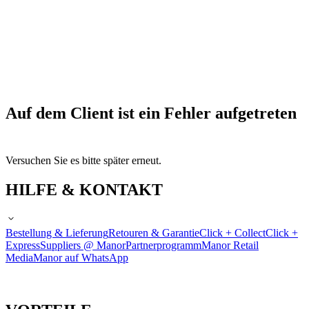
Auf dem Client ist ein Fehler aufgetreten
Versuchen Sie es bitte später erneut.
HILFE & KONTAKT
Bestellung & Lieferung
Retouren & Garantie
Click + Collect
Click +
Express
Suppliers @ Manor
Partnerprogramm
Manor Retail
Media
Manor auf WhatsApp