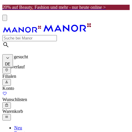
20% auf Beauty, Fashion und mehr - nur heute online >
Meist gesucht
DE
Suchverlauf
Filialen
Konto
Wunschlisten
Warenkorb
Neu