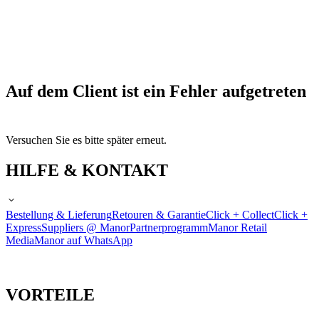
Auf dem Client ist ein Fehler aufgetreten
Versuchen Sie es bitte später erneut.
HILFE & KONTAKT
Bestellung & Lieferung
Retouren & Garantie
Click + Collect
Click +
Express
Suppliers @ Manor
Partnerprogramm
Manor Retail
Media
Manor auf WhatsApp
VORTEILE