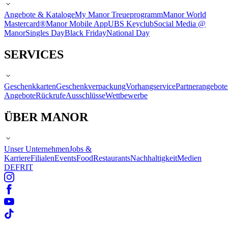
Angebote & Kataloge
My Manor Treueprogramm
Manor World
Mastercard®
Manor Mobile App
UBS Keyclub
Social Media @
Manor
Singles Day
Black Friday
National Day
SERVICES
Geschenkkarten
Geschenkverpackung
Vorhangservice
Partnerangebote
Angebote
Rückrufe
Ausschlüsse
Wettbewerbe
ÜBER MANOR
Unser Unternehmen
Jobs &
Karriere
Filialen
Events
Food
Restaurants
Nachhaltigkeit
Medien
DE
FR
IT