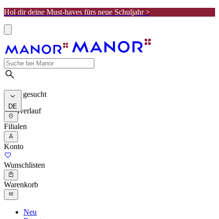
Hol dir deine Must-haves fürs neue Schuljahr >
Meist gesucht
DE
Suchverlauf
Filialen
Konto
Wunschlisten
Warenkorb
Neu