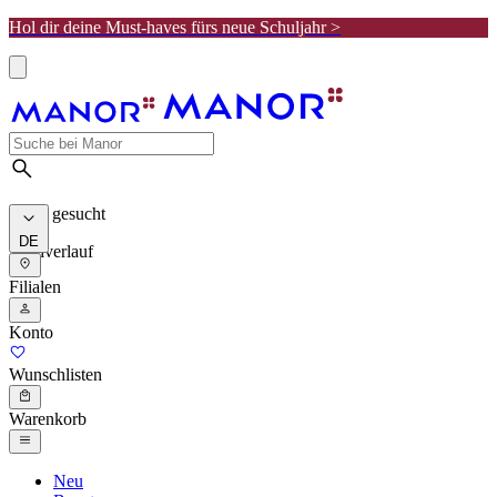
Hol dir deine Must-haves fürs neue Schuljahr >
Meist gesucht
DE
Suchverlauf
Filialen
Konto
Wunschlisten
Warenkorb
Neu