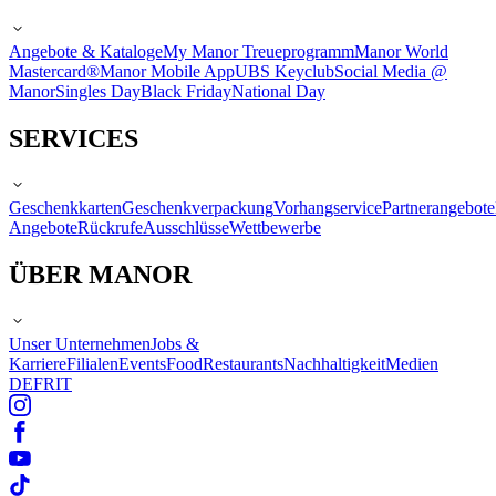
Angebote & Kataloge
My Manor Treueprogramm
Manor World
Mastercard®
Manor Mobile App
UBS Keyclub
Social Media @
Manor
Singles Day
Black Friday
National Day
SERVICES
Geschenkkarten
Geschenkverpackung
Vorhangservice
Partnerangebote
Angebote
Rückrufe
Ausschlüsse
Wettbewerbe
ÜBER MANOR
Unser Unternehmen
Jobs &
Karriere
Filialen
Events
Food
Restaurants
Nachhaltigkeit
Medien
DE
FR
IT