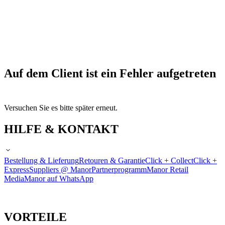
Auf dem Client ist ein Fehler aufgetreten
Versuchen Sie es bitte später erneut.
HILFE & KONTAKT
Bestellung & Lieferung
Retouren & Garantie
Click + Collect
Click +
Express
Suppliers @ Manor
Partnerprogramm
Manor Retail
Media
Manor auf WhatsApp
VORTEILE