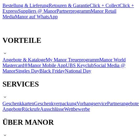
Bestellung & Lieferung
Retouren & Garantie
Click + Collect
Click +
Express
Suppliers @ Manor
Partnerprogramm
Manor Retail
Media
Manor auf WhatsApp
VORTEILE
Angebote & Kataloge
My Manor Treueprogramm
Manor World
Mastercard®
Manor Mobile App
UBS Keyclub
Social Media @
Manor
Singles Day
Black Friday
National Day
SERVICES
Geschenkkarten
Geschenkverpackung
Vorhangservice
Partnerangebote
Angebote
Rückrufe
Ausschlüsse
Wettbewerbe
ÜBER MANOR