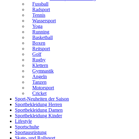
Fussball
Radsport
Tennis
Wassersport
Yoga
Running
Basketball
Boxen
Reitsport
Golf
Rugby
Klettern
Gymnastik
Angeln
Tanzen
Motorsport
Cricket
Sport-Neuheiten der Saison
Sportbekleidung Herren
Sportbekleidung Damen
Sportbekleidung Kinder
Lifestyle
Sportschuhe
Sportausrüstung
Skate- und Rollsport