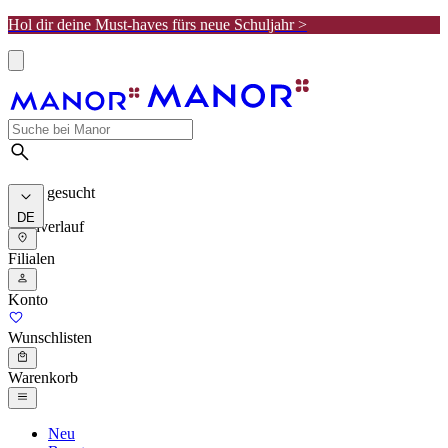
Hol dir deine Must-haves fürs neue Schuljahr >
Meist gesucht
DE
Suchverlauf
Filialen
Konto
Wunschlisten
Warenkorb
Neu