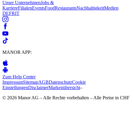
Unser Unternehmen
Jobs &
Karriere
Filialen
Events
Food
Restaurants
Nachhaltigkeit
Medien
DE
FR
IT
MANOR APP:
Zum Help Center
Impressum
Sitemap
AGB
Datenschutz
Cookie
Einstellungen
Disclaimer
Markenübersicht
–
© 2026 Manor AG – Alle Rechte vorbehalten – Alle Preise in CHF