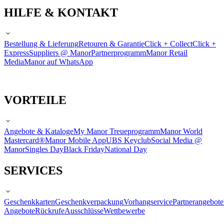
HILFE & KONTAKT
Bestellung & Lieferung
Retouren & Garantie
Click + Collect
Click +
Express
Suppliers @ Manor
Partnerprogramm
Manor Retail
Media
Manor auf WhatsApp
VORTEILE
Angebote & Kataloge
My Manor Treueprogramm
Manor World
Mastercard®
Manor Mobile App
UBS Keyclub
Social Media @
Manor
Singles Day
Black Friday
National Day
SERVICES
Geschenkkarten
Geschenkverpackung
Vorhangservice
Partnerangebote
Angebote
Rückrufe
Ausschlüsse
Wettbewerbe