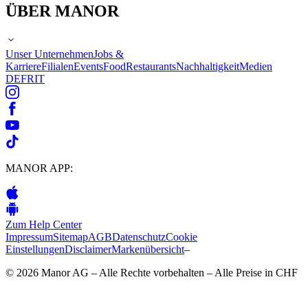
ÜBER MANOR
Unser Unternehmen
Jobs &
Karriere
Filialen
Events
Food
Restaurants
Nachhaltigkeit
Medien
DE
FR
IT
MANOR APP:
Zum Help Center
Impressum
Sitemap
AGB
Datenschutz
Cookie
Einstellungen
Disclaimer
Markenübersicht
–
© 2026 Manor AG – Alle Rechte vorbehalten – Alle Preise in CHF