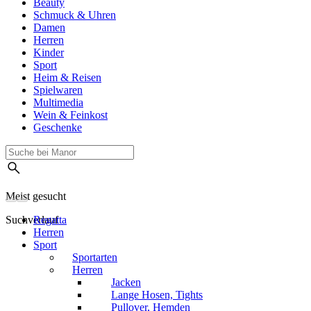
Beauty
Schmuck & Uhren
Damen
Herren
Kinder
Sport
Heim & Reisen
Spielwaren
Multimedia
Wein & Feinkost
Geschenke
Meist gesucht
Suchverlauf
Regatta
Herren
Sport
Sportarten
Herren
Jacken
Lange Hosen, Tights
Pullover, Hemden