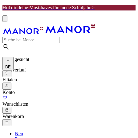
Hol dir deine Must-haves fürs neue Schuljahr >
Meist gesucht
DE
Suchverlauf
Filialen
Konto
Wunschlisten
Warenkorb
Neu