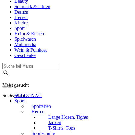
Beauty
Schmuck & Uhren
Damen
Herren
Kinder
Sport
Heim & Reisen
Spielwaren
Multimedia
Wein & Feinkost
Geschenke
Meist gesucht
Suchverlauf
SOLOGNAC
Sport
Sportarten
Herren
Lange Hosen, Tights
Jacken
T-Shirts, Tops
Sportschuhe