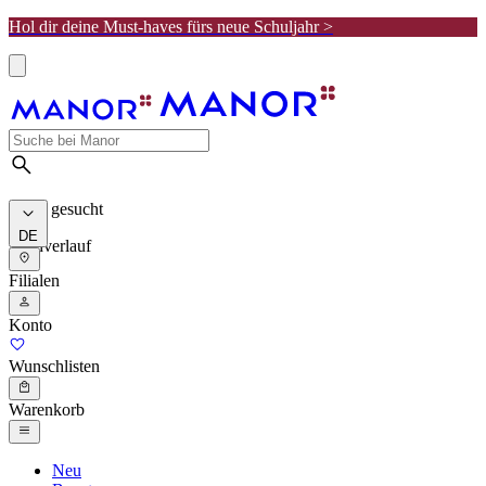
Hol dir deine Must-haves fürs neue Schuljahr >
Meist gesucht
DE
Suchverlauf
Filialen
Konto
Wunschlisten
Warenkorb
Neu