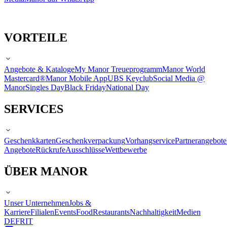
VORTEILE
Angebote & Kataloge
My Manor Treueprogramm
Manor World
Mastercard®
Manor Mobile App
UBS Keyclub
Social Media @
Manor
Singles Day
Black Friday
National Day
SERVICES
Geschenkkarten
Geschenkverpackung
Vorhangservice
Partnerangebote
Angebote
Rückrufe
Ausschlüsse
Wettbewerbe
ÜBER MANOR
Unser Unternehmen
Jobs &
Karriere
Filialen
Events
Food
Restaurants
Nachhaltigkeit
Medien
DE
FR
IT