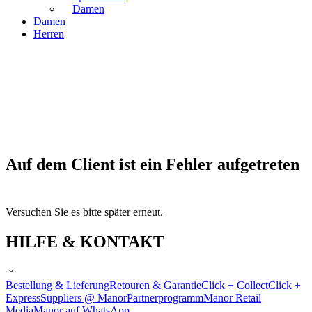
Damen
Damen
Herren
Auf dem Client ist ein Fehler aufgetreten
Versuchen Sie es bitte später erneut.
HILFE & KONTAKT
Bestellung & Lieferung
Retouren & Garantie
Click + Collect
Click +
Express
Suppliers @ Manor
Partnerprogramm
Manor Retail
Media
Manor auf WhatsApp