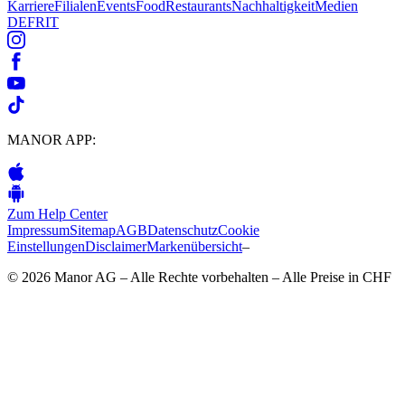
Karriere
Filialen
Events
Food
Restaurants
Nachhaltigkeit
Medien
DE
FR
IT
MANOR APP:
Zum Help Center
Impressum
Sitemap
AGB
Datenschutz
Cookie
Einstellungen
Disclaimer
Markenübersicht
–
© 2026 Manor AG – Alle Rechte vorbehalten – Alle Preise in CHF