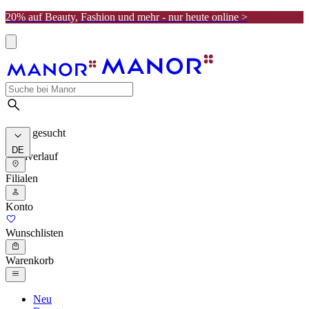
20% auf Beauty, Fashion und mehr - nur heute online >
Meist gesucht
DE
Suchverlauf
Filialen
Konto
Wunschlisten
Warenkorb
Neu