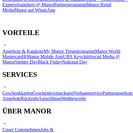
Express
Suppliers @ Manor
Partnerprogramm
Manor Retail
Media
Manor auf WhatsApp
VORTEILE
Angebote & Kataloge
My Manor Treueprogramm
Manor World
Mastercard®
Manor Mobile App
UBS Keyclub
Social Media @
Manor
Singles Day
Black Friday
National Day
SERVICES
Geschenkkarten
Geschenkverpackung
Vorhangservice
Partnerangebote
Angebote
Rückrufe
Ausschlüsse
Wettbewerbe
ÜBER MANOR
Unser Unternehmen
Jobs &