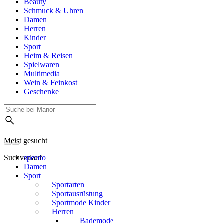
Beauty
Schmuck & Uhren
Damen
Herren
Kinder
Sport
Heim & Reisen
Spielwaren
Multimedia
Wein & Feinkost
Geschenke
Meist gesucht
Suchverlauf
speedo
Damen
Sport
Sportarten
Sportausrüstung
Sportmode Kinder
Herren
Bademode