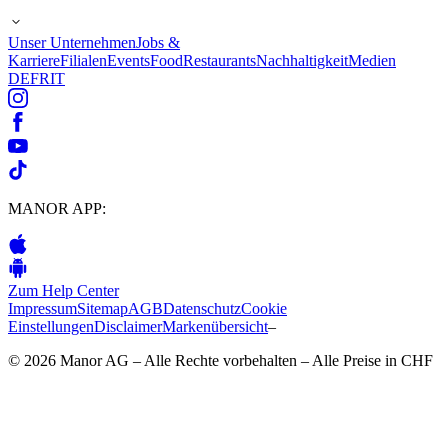
Unser Unternehmen
Jobs &
Karriere
Filialen
Events
Food
Restaurants
Nachhaltigkeit
Medien
DE
FR
IT
MANOR APP:
Zum Help Center
Impressum
Sitemap
AGB
Datenschutz
Cookie
Einstellungen
Disclaimer
Markenübersicht
–
© 2026 Manor AG – Alle Rechte vorbehalten – Alle Preise in CHF