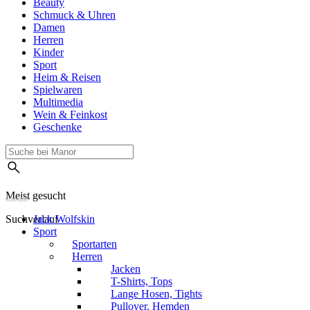
Beauty
Schmuck & Uhren
Damen
Herren
Kinder
Sport
Heim & Reisen
Spielwaren
Multimedia
Wein & Feinkost
Geschenke
Meist gesucht
Suchverlauf
Jack Wolfskin
Sport
Sportarten
Herren
Jacken
T-Shirts, Tops
Lange Hosen, Tights
Pullover, Hemden