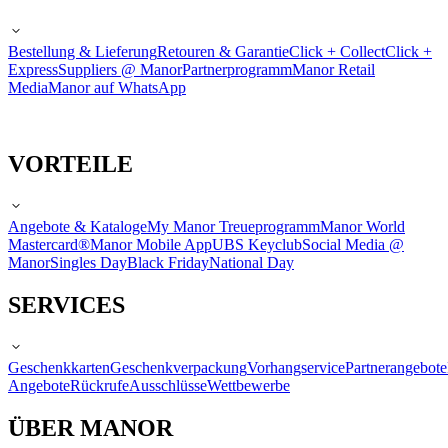
Bestellung & Lieferung
Retouren & Garantie
Click + Collect
Click +
Express
Suppliers @ Manor
Partnerprogramm
Manor Retail
Media
Manor auf WhatsApp
VORTEILE
Angebote & Kataloge
My Manor Treueprogramm
Manor World
Mastercard®
Manor Mobile App
UBS Keyclub
Social Media @
Manor
Singles Day
Black Friday
National Day
SERVICES
Geschenkkarten
Geschenkverpackung
Vorhangservice
Partnerangebote
Angebote
Rückrufe
Ausschlüsse
Wettbewerbe
ÜBER MANOR