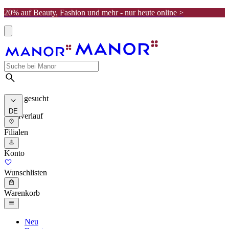
20% auf Beauty, Fashion und mehr - nur heute online >
Meist gesucht
DE
Suchverlauf
Filialen
Konto
Wunschlisten
Warenkorb
Neu